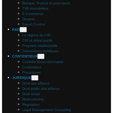
Banque, finance et assurance
TVA Immobilière
E-Commerce
Douane
Export Control
R&D
Le régime du CIR
CIR et débat public
Propriété intellectuelle
Subventions publiques
CONTENTIEUX
Contrôle fiscal informatisé
Contentieux
Procédures
JURIDIQUE
Droit des affaires
Droit public des affaires
Droit social
Restructuring
Regulatory
Legal Management Consulting