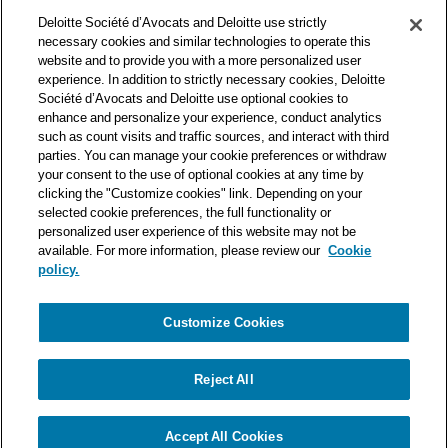
des premières organisations mondiales de services
Deloitte Société d’Avocats and Deloitte use strictly
professionnels et à ce titre, travaille avec les 50 000 fiscalistes
necessary cookies and similar technologies to operate this
et juristes de Deloitte situés dans 150 pays.
website and to provide you with a more personalized user
experience. In addition to strictly necessary cookies, Deloitte
Les informations contenues sur ce blog ont pour objectif
Société d’Avocats and Deloitte use optional cookies to
d’informer ses lecteurs de manière générale. Elles ne peuvent
enhance and personalize your experience, conduct analytics
en aucun cas se substituer à un conseil délivré par un
such as count visits and traffic sources, and interact with third
professionnel en fonction d’une situation donnée. Un soin
parties. You can manage your cookie preferences or withdraw
particulier est apporté à la rédaction de nos articles, néanmoins
your consent to the use of optional cookies at any time by
Deloitte Société d’Avocats décline toute responsabilité relative
clicking the "Customize cookies" link. Depending on your
selected cookie preferences, the full functionality or
aux éventuelles erreurs et omissions qu’ils pourraient contenir.​
personalized user experience of this website may not be
available. For more information, please review our
Cookie
policy.
Customize Cookies
Politique de confidentialité
Mentions légales
Politique de cookies
Reject All
© Deloitte Société d’Avocats. Une entité du réseau Deloitte.
Accept All Cookies