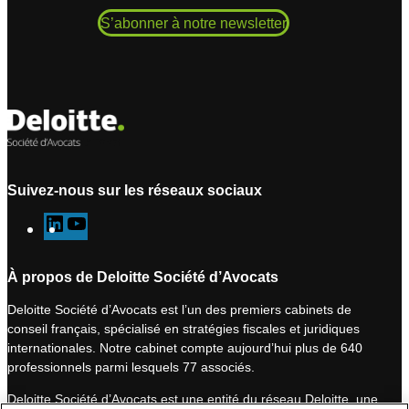
S’abonner à notre newsletter
Suivez-nous sur les réseaux sociaux
L
Y
i
o
n
u
À propos de Deloitte Société d’Avocats
k
T
Deloitte Société d’Avocats est l’un des premiers cabinets de
e
u
conseil français, spécialisé en stratégies fiscales et juridiques
d
b
internationales. Notre cabinet compte aujourd’hui plus de 640
I
e
professionnels parmi lesquels 77 associés.
n
Deloitte Société d’Avocats est une entité du réseau Deloitte, une