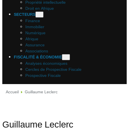
Propriété intellectuelle
Droit en Afrique
SECTEURS
Finance
Immobilier
Numérique
Afrique
Assurance
Associations
FISCALITÉ & ÉCONOMIE
Analyses économiques
Cercles de Prospective Fiscale
Prospective Fiscale
Accueil
Guillaume Leclerc
Guillaume Leclerc