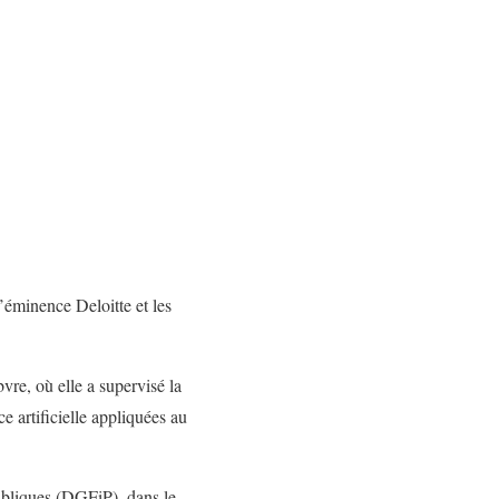
’éminence Deloitte et les
re, où elle a supervisé la
e artificielle appliquées au
publiques (DGFiP), dans le