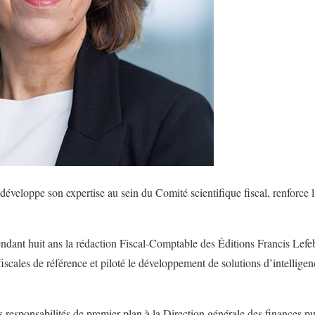
éveloppe son expertise au sein du Comité scientifique fiscal, renforce l
ndant huit ans la rédaction Fiscal-Comptable des Éditions Francis Lefebv
iscales de référence et piloté le développement de solutions d’intelligenc
s responsabilités de premier plan à la Direction générale des finances 