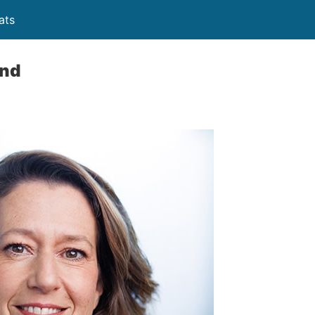
ats
and