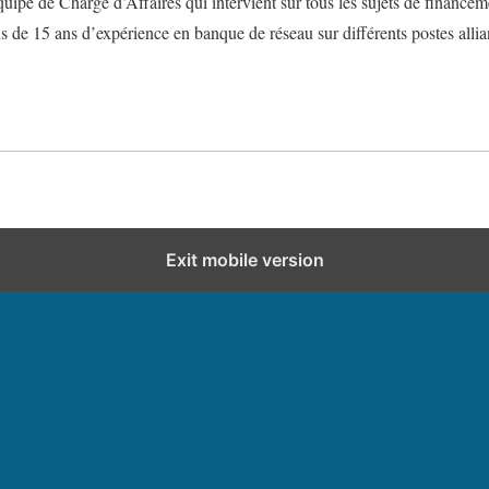
quipe de Chargé d’Affaires qui intervient sur tous les sujets de finan
lus de 15 ans d’expérience en banque de réseau sur différents postes all
Exit mobile version