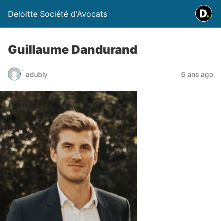
Deloitte Société d'Avocats
Guillaume Dandurand
adubly
6 ans ago