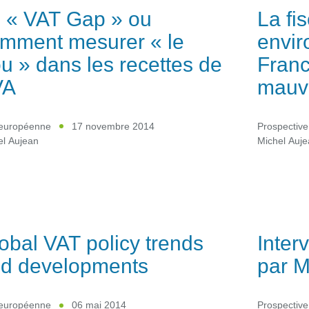
 « VAT Gap » ou
La fi
mment mesurer « le
envir
ou » dans les recettes de
Franc
VA
mauva
européenne
17 novembre 2014
Prospective
el Aujean
Michel Auj
obal VAT policy trends
Inter
d developments
par M
européenne
06 mai 2014
Prospective