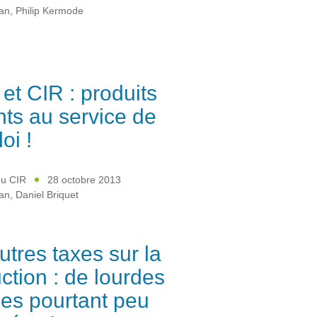
ean
,
Philip Kermode
et CIR : produits
ts au service de
oi !
du CIR
28 octobre 2013
ean
,
Daniel Briquet
utres taxes sur la
ction : de lourdes
es pourtant peu