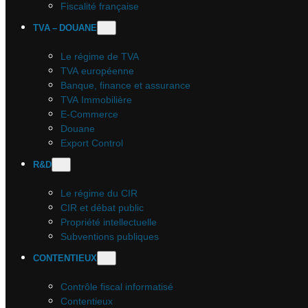
Fiscalité française
TVA – DOUANE
Le régime de TVA
TVA européenne
Banque, finance et assurance
TVA Immobilière
E-Commerce
Douane
Export Control
R&D
Le régime du CIR
CIR et débat public
Propriété intellectuelle
Subventions publiques
CONTENTIEUX
Contrôle fiscal informatisé
Contentieux