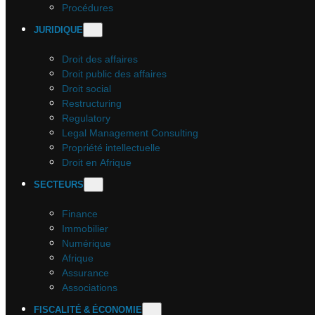
Procédures
JURIDIQUE
Droit des affaires
Droit public des affaires
Droit social
Restructuring
Regulatory
Legal Management Consulting
Propriété intellectuelle
Droit en Afrique
SECTEURS
Finance
Immobilier
Numérique
Afrique
Assurance
Associations
FISCALITÉ & ÉCONOMIE