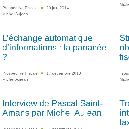
Mich
Prospective Fiscale
20 juin 2014
Michel Aujean
L’échange automatique
St
d’informations : la panacée
ob
?
fi
Prospective Fiscale
17 décembre 2013
Prosp
Michel Aujean
Mich
Interview de Pascal Saint-
Tr
Amans par Michel Aujean
in
ta
Prospective Fiscale
25 septembre 2013