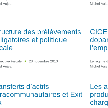
el Aujean
Michel Auj
ructure des prélèvements
CICE 
ligatoires et politique
dopan
scale
l’empl
ective Fiscale
28 novembre 2013
Le régime 
el Aujean
Michel Auj
ansferts d’actifs
Les a
tracommunautaires et Exit
produ
x
charg