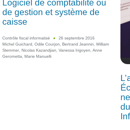
Logiciel de comptabilité ou
de gestion et système de
caisse
Contrôle fiscal informatisé
26 septembre 2016
Michel Guichard
,
Odile Courjon
,
Bertrand Jeannin
,
William
Stemmer
,
Nicolas Kazandjian
,
Vanessa Irigoyen
,
Anne
Gerometta
,
Marie Manuelli
L’
Éc
ne
du
In