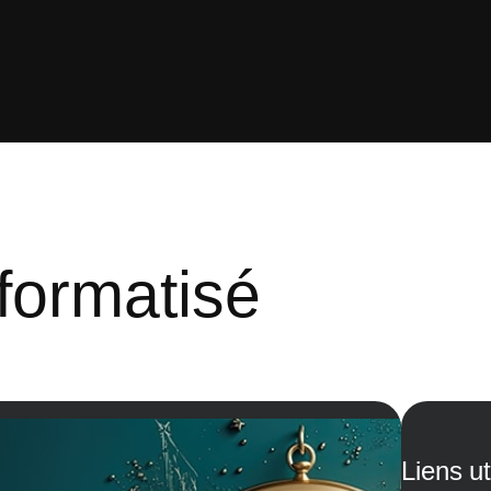
nformatisé
Liens ut