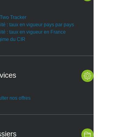
r Two Tracker
ité : taux en vigueur pays par pays
ité : taux en vigueur en France
gime du CIR
vices
lter nos offres
siers