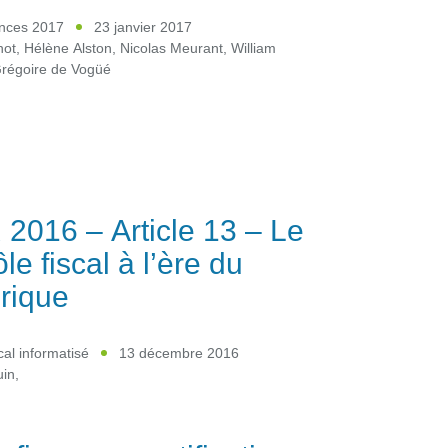
ances 2017
23 janvier 2017
not
,
Hélène Alston
,
Nicolas Meurant
,
William
régoire de Vogüé
2016 – Article 13 – Le
le fiscal à l’ère du
rique
cal informatisé
13 décembre 2016
uin
,