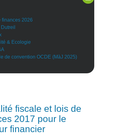
e finances 2026
 Dutreil
x
lité & Ecologie
BA
e de convention OCDE (MàJ 2025)
ité fiscale et lois de
ces 2017 pour le
ur financier