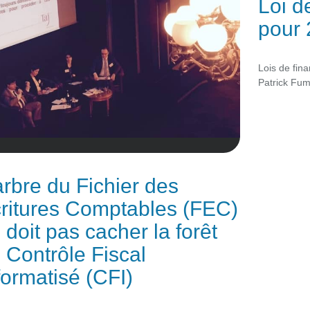
Loi d
pour
Lois de fin
Patrick Fum
arbre du Fichier des
ritures Comptables (FEC)
 doit pas cacher la forêt
 Contrôle Fiscal
formatisé (CFI)