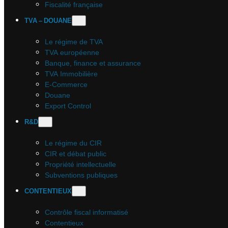
Fiscalité française
TVA – DOUANE
Le régime de TVA
TVA européenne
Banque, finance et assurance
TVA Immobilière
E-Commerce
Douane
Export Control
R&D
Le régime du CIR
CIR et débat public
Propriété intellectuelle
Subventions publiques
CONTENTIEUX
Contrôle fiscal informatisé
Contentieux