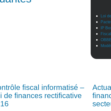
Loi d
Pacte
IP Bo
Fisca
OBB
Modèl
ntrôle fiscal informatisé –
Actual
i de finances rectificative
finan
016
secte