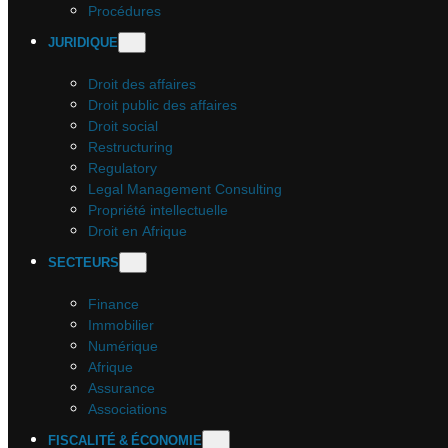
Procédures
JURIDIQUE
Droit des affaires
Droit public des affaires
Droit social
Restructuring
Regulatory
Legal Management Consulting
Propriété intellectuelle
Droit en Afrique
SECTEURS
Finance
Immobilier
Numérique
Afrique
Assurance
Associations
FISCALITÉ & ÉCONOMIE