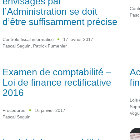
envisagés par
l’Administration se doit
Contr
Pasc
d’être suffisamment précise
Contrôle fiscal informatisé
17 février 2017
Pascal Seguin
,
Patrick Fumenier
Examen de comptabilité –
Ac
Loi de finance rectificative
fi
2016
Lois 
Sophi
Procédures
16 janvier 2017
Vogü
Pascal Seguin