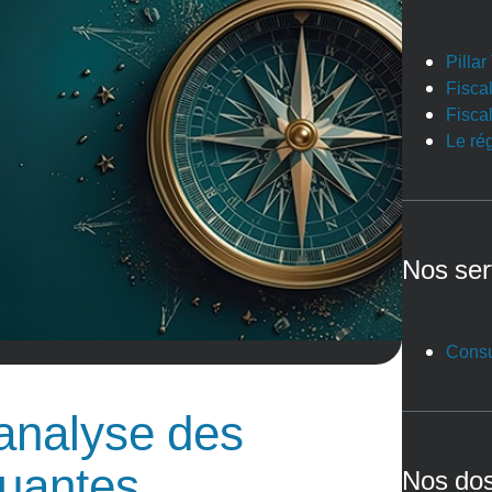
Pilla
Fiscal
Fiscal
Le ré
Nos ser
Consu
 analyse des
quantes
Nos dos