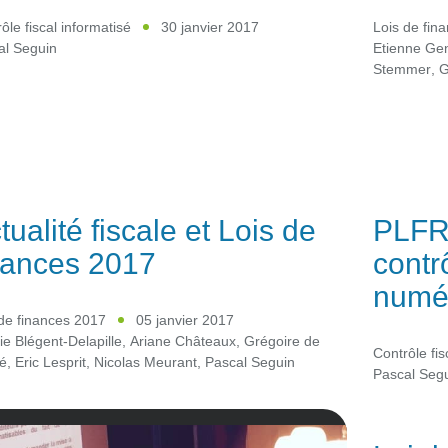
ôle fiscal informatisé
30 janvier 2017
Lois de fin
al Seguin
Etienne Ge
Stemmer
,
G
tualité fiscale et Lois de
PLFR 
nances 2017
contrô
numé
de finances 2017
05 janvier 2017
e Blégent-Delapille
,
Ariane Châteaux
,
Grégoire de
Contrôle fis
é
,
Eric Lesprit
,
Nicolas Meurant
,
Pascal Seguin
Pascal Seg