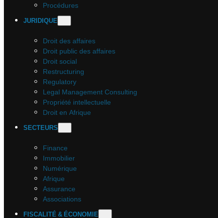
Procédures
JURIDIQUE
Droit des affaires
Droit public des affaires
Droit social
Restructuring
Regulatory
Legal Management Consulting
Propriété intellectuelle
Droit en Afrique
SECTEURS
Finance
Immobilier
Numérique
Afrique
Assurance
Associations
FISCALITÉ & ÉCONOMIE