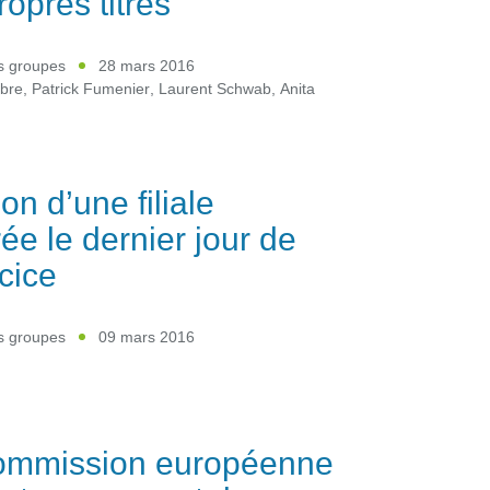
ropres titres
es groupes
28 mars 2016
bre
,
Patrick Fumenier
,
Laurent Schwab
,
Anita
on d’une filiale
rée le dernier jour de
rcice
es groupes
09 mars 2016
ommission européenne