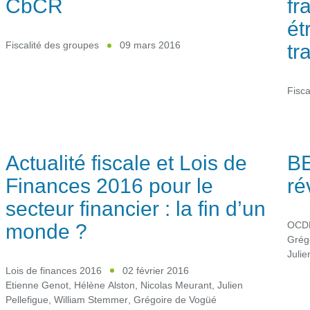
CbCR
fr
ét
tr
Fiscalité des groupes
09 mars 2016
Fisca
Actualité fiscale et Lois de
BE
Finances 2016 pour le
ré
secteur financier : la fin d’un
monde ?
OCDE
Grég
Julie
Lois de finances 2016
02 février 2016
Etienne Genot
,
Hélène Alston
,
Nicolas Meurant
,
Julien
Pellefigue
,
William Stemmer
,
Grégoire de Vogüé