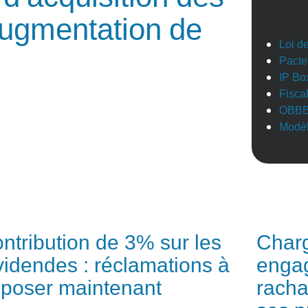
’augmentation de
Loi d
Pacte
IP Bo
Fisca
OBB
Modèl
ntribution de 3% sur les
Charg
videndes : réclamations à
engag
poser maintenant
racha