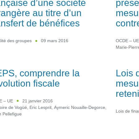
ançaise d’une société
prése
rangère au titre d’un
mesur
ansfert de bénéfices
contr
lité des groupes
09 mars 2016
OCDE – U
Marie-Pierr
PS, comprendre la
Lois 
volution fiscale
mesur
reten
 – UE
21 janvier 2016
oire de Vogüé
,
Eric Lesprit
,
Aymeric Nouaille-Degorce
,
Lois de fin
n Pellefigue