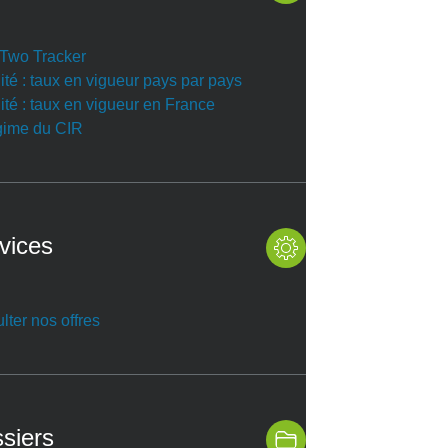
r Two Tracker
ité : taux en vigueur pays par pays
ité : taux en vigueur en France
gime du CIR
vices
lter nos offres
siers