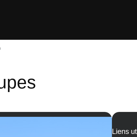
s
oupes
Liens ut