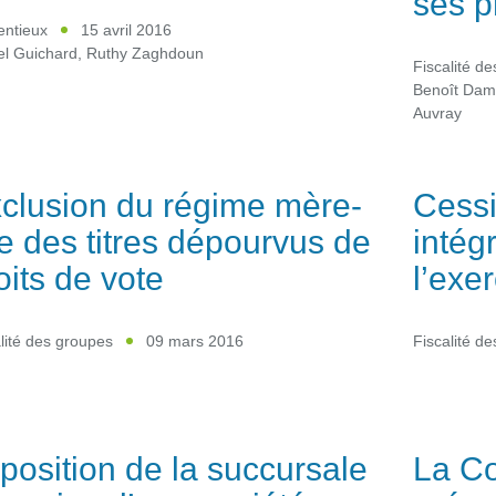
ses p
entieux
15 avril 2016
el Guichard
,
Ruthy Zaghdoun
Fiscalité d
Benoît Dam
Auvray
clusion du régime mère-
Cessi
lle des titres dépourvus de
intég
oits de vote
l’exe
lité des groupes
09 mars 2016
Fiscalité d
position de la succursale
La C