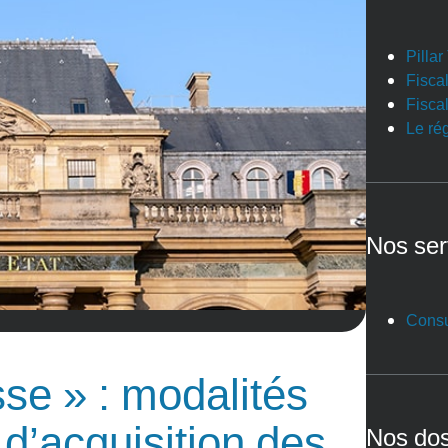
Pilla
Fiscal
Fiscal
Le ré
Nos ser
Consu
e » : modalités
 d’acquisition des
Nos dos