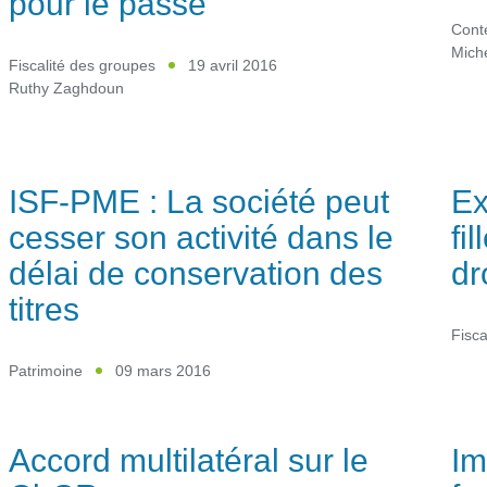
pour le passé
Cont
Mich
Fiscalité des groupes
19 avril 2016
Ruthy Zaghdoun
ISF-PME : La société peut
Ex
cesser son activité dans le
fi
délai de conservation des
dr
titres
Fisca
Patrimoine
09 mars 2016
Accord multilatéral sur le
Im