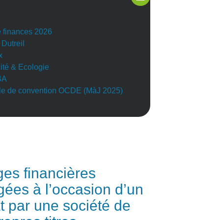
e finances 2026
 Dutreil
x
lité & Ecologie
BA
e de convention OCDE (MàJ 2025)
es financières
ées à l’occasion d’un
t par une société de