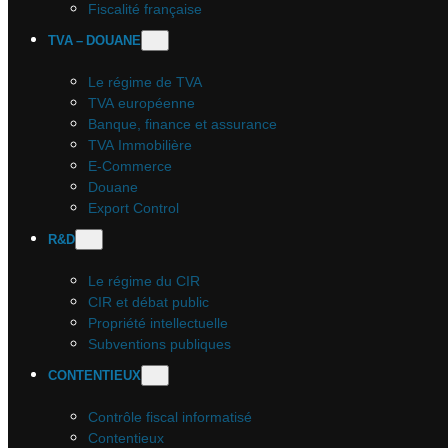
Fiscalité française
TVA – DOUANE
Le régime de TVA
TVA européenne
Banque, finance et assurance
TVA Immobilière
E-Commerce
Douane
Export Control
R&D
Le régime du CIR
CIR et débat public
Propriété intellectuelle
Subventions publiques
CONTENTIEUX
Contrôle fiscal informatisé
Contentieux