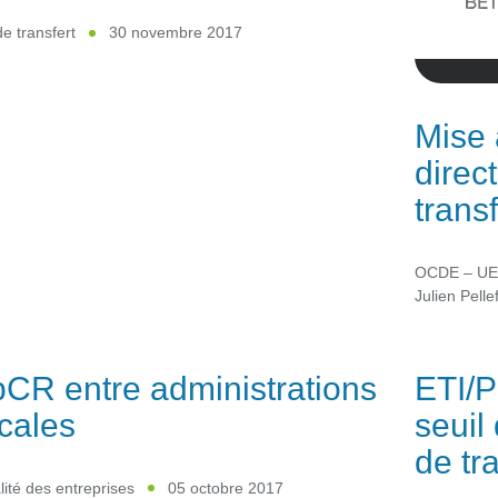
de transfert
30 novembre 2017
Mise 
direc
transf
OCDE – U
Julien Pelle
CR entre administrations
ETI/
scales
seuil
de tr
lité des entreprises
05 octobre 2017