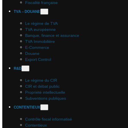
Fiscalité française
TVA – DOUANE
Le régime de TVA
TVA européenne
Banque, finance et assurance
TVA Immobilière
E-Commerce
Douane
Export Control
R&D
Le régime du CIR
CIR et débat public
Propriété intellectuelle
Subventions publiques
CONTENTIEUX
Contrôle fiscal informatisé
Contentieux