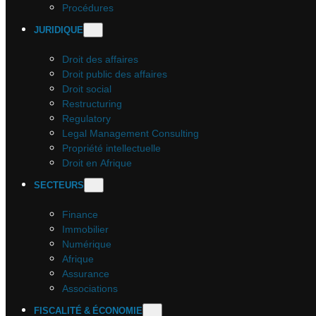
Procédures
JURIDIQUE
Droit des affaires
Droit public des affaires
Droit social
Restructuring
Regulatory
Legal Management Consulting
Propriété intellectuelle
Droit en Afrique
SECTEURS
Finance
Immobilier
Numérique
Afrique
Assurance
Associations
FISCALITÉ & ÉCONOMIE