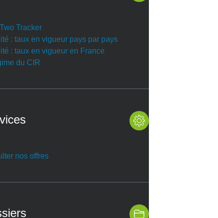
r Two Tracker
ité : taux en vigueur pays par pays
ité : taux en vigueur en France
gime du CIR
vices
lter nos offres
siers