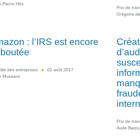
e-Pierre Hôo
Prix de tran
Grégoire d
azon : l’IRS est encore
Créat
boutée
d’aud
susce
infor
lité des entreprises
02 août 2017
ie Mussard
manqu
fraud
inter
Prix de tran
Aude Baize