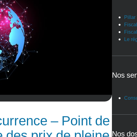
Pilla
Fiscal
Fiscal
Le ré
Nos ser
Consu
currence – Point de
e des prix de pleine
Nos dos