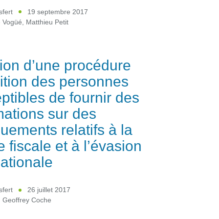
sfert
19 septembre 2017
e Vogüé
,
Matthieu Petit
ion d’une procédure
ition des personnes
ptibles de fournir des
mations sur des
ements relatifs à la
e fiscale et à l’évasion
nationale
sfert
26 juillet 2017
,
Geoffrey Coche