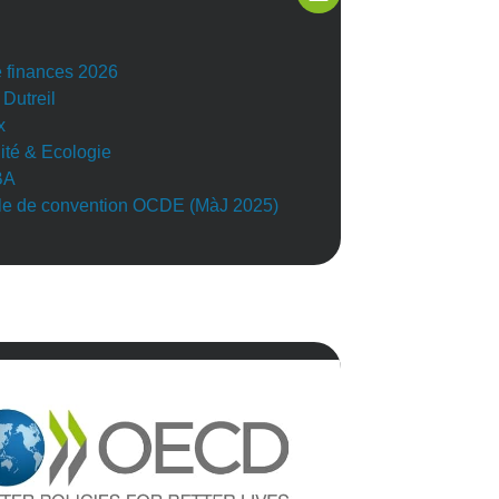
e finances 2026
 Dutreil
x
lité & Ecologie
BA
e de convention OCDE (MàJ 2025)