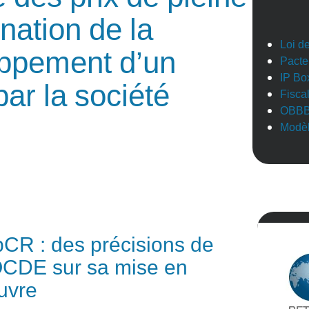
nation de la
Loi d
oppement d’un
Pacte
IP Bo
ar la société
Fisca
OBB
Modèl
CR : des précisions de
OCDE sur sa mise en
uvre