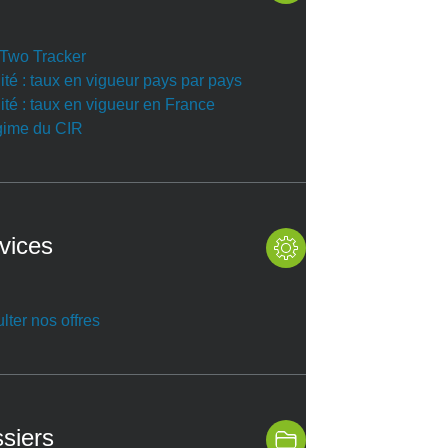
r Two Tracker
ité : taux en vigueur pays par pays
ité : taux en vigueur en France
gime du CIR
vices
lter nos offres
siers