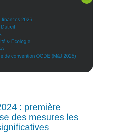
e finances 2026
 Dutreil
x
lité & Ecologie
BA
e de convention OCDE (MàJ 2025)
024 : première
se des mesures les
ignificatives