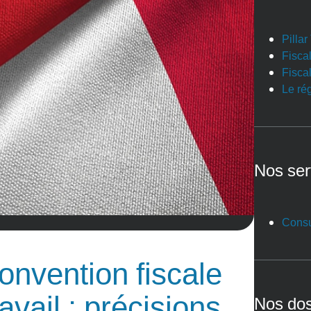
Pilla
Fiscal
Fiscal
Le ré
Nos ser
Consu
onvention fiscale
avail : précisions
Nos dos