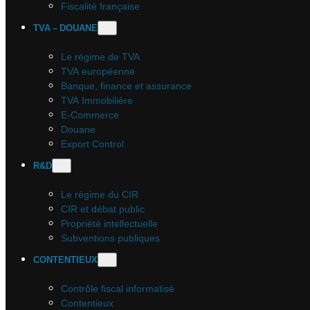
Fiscalité française
TVA – DOUANE
Le régime de TVA
TVA européenne
Banque, finance et assurance
TVA Immobilière
E-Commerce
Douane
Export Control
R&D
Le régime du CIR
CIR et débat public
Propriété intellectuelle
Subventions publiques
CONTENTIEUX
Contrôle fiscal informatisé
Contentieux