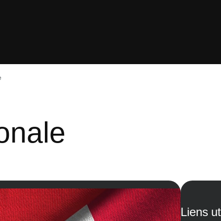
e
ionale
Liens ut