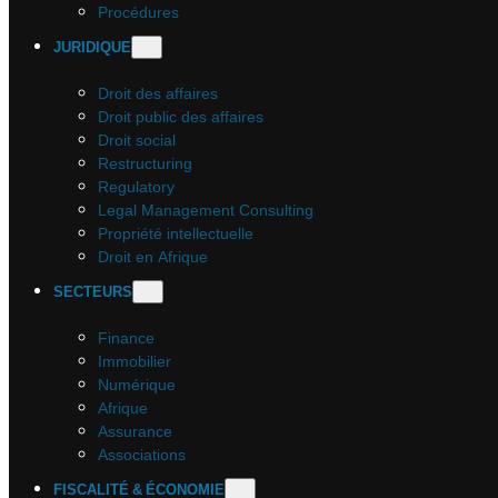
Procédures
JURIDIQUE
Droit des affaires
Droit public des affaires
Droit social
Restructuring
Regulatory
Legal Management Consulting
Propriété intellectuelle
Droit en Afrique
SECTEURS
Finance
Immobilier
Numérique
Afrique
Assurance
Associations
FISCALITÉ & ÉCONOMIE