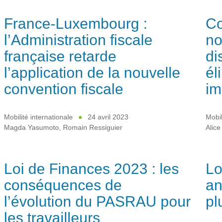
France-Luxembourg :
Co
l’Administration fiscale
no
française retarde
di
l’application de la nouvelle
él
convention fiscale
im
Mobilité internationale
24 avril 2023
Mobil
Magda Yasumoto
,
Romain Ressiguier
Alice
Loi de Finances 2023 : les
Lo
conséquences de
an
l’évolution du PASRAU pour
pl
les travailleurs