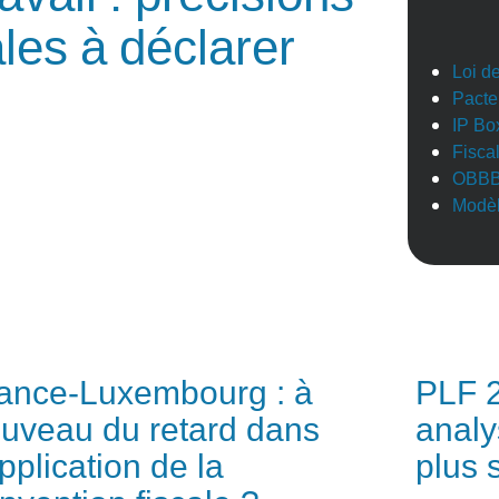
les à déclarer
Loi d
Pacte
IP Bo
Fisca
OBB
Modèl
ance-Luxembourg : à
PLF 2
uveau du retard dans
analy
application de la
plus s