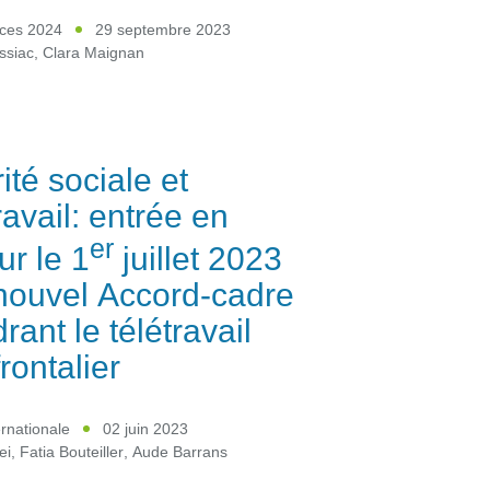
nces 2024
29 septembre 2023
ssiac
,
Clara Maignan
ité sociale et
ravail: entrée en
er
ur le 1
juillet 2023
nouvel Accord-cadre
rant le télétravail
rontalier
ernationale
02 juin 2023
ei
,
Fatia Bouteiller
,
Aude Barrans