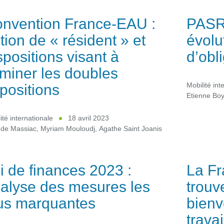
nvention France-EAU :
PASR
tion de « résident » et
évolu
spositions visant à
d’obl
iminer les doubles
positions
Mobilité int
Etienne Bo
ité internationale
18 avril 2023
 de Massiac
,
Myriam Mouloudj
,
Agathe Saint Joanis
i de finances 2023 :
La Fr
alyse des mesures les
trouv
us marquantes
bienv
travai