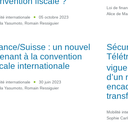
nvention fiscale ?
Loi de fina
Alice de Ma
ité internationale
05 octobre 2023
a Yasumoto
,
Romain Ressiguier
ance/Suisse : un nouvel
Sécur
enant à la convention
Télét
scale internationale
vigue
d’un 
ité internationale
30 juin 2023
encad
a Yasumoto
,
Romain Ressiguier
transf
Mobilité int
Sophie Carl