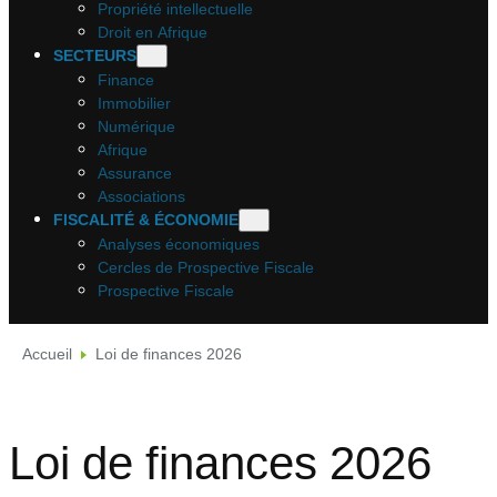
Propriété intellectuelle
Droit en Afrique
SECTEURS
Finance
Immobilier
Numérique
Afrique
Assurance
Associations
FISCALITÉ & ÉCONOMIE
Analyses économiques
Cercles de Prospective Fiscale
Prospective Fiscale
Accueil
Loi de finances 2026
Loi de finances 2026