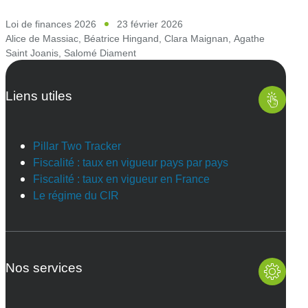
Loi de finances 2026
23 février 2026
Alice de Massiac
,
Béatrice Hingand
,
Clara Maignan
,
Agathe
Saint Joanis
,
Salomé Diament
Liens utiles
Pillar Two Tracker
Fiscalité : taux en vigueur pays par pays
Fiscalité : taux en vigueur en France
Le régime du CIR
Nos services