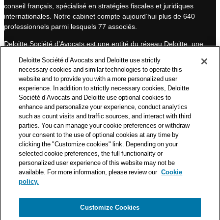
conseil français, spécialisé en stratégies fiscales et juridiques
d
b
internationales. Notre cabinet compte aujourd’hui plus de 640
I
e
professionnels parmi lesquels 77 associés.
n
Deloitte Société d’Avocats est une entité du réseau Deloitte, une
des premières organisations mondiales de services
Deloitte Société d’Avocats and Deloitte use strictly
professionnels et à ce titre, travaille avec les 50 000 fiscalistes
necessary cookies and similar technologies to operate this
et juristes de Deloitte situés dans 150 pays.
website and to provide you with a more personalized user
experience. In addition to strictly necessary cookies, Deloitte
Les informations contenues sur ce blog ont pour objectif
Société d’Avocats and Deloitte use optional cookies to
d’informer ses lecteurs de manière générale. Elles ne peuvent
enhance and personalize your experience, conduct analytics
en aucun cas se substituer à un conseil délivré par un
such as count visits and traffic sources, and interact with third
professionnel en fonction d’une situation donnée. Un soin
parties. You can manage your cookie preferences or withdraw
particulier est apporté à la rédaction de nos articles, néanmoins
your consent to the use of optional cookies at any time by
Deloitte Société d’Avocats décline toute responsabilité relative
clicking the "Customize cookies" link. Depending on your
aux éventuelles erreurs et omissions qu’ils pourraient contenir.​
selected cookie preferences, the full functionality or
personalized user experience of this website may not be
available. For more information, please review our
Cookie
policy.
Customize Cookies
Politique de confidentialité
Mentions légales