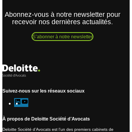
Abonnez-vous à notre newsletter pour
recevoir nos dernières actualités.
S’abonner à notre newsletter
Suivez-nous sur les réseaux sociaux
L
Y
i
o
n
u
À propos de Deloitte Société d’Avocats
k
T
Deloitte Société d’Avocats est l’un des premiers cabinets de
e
u