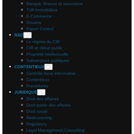
Banque, finance et assurance
TVA Immobilière
E-Commerce
Douane
Export Control
R&D
Le régime du CIR
CIR et débat public
Propriété intellectuelle
Subventions publiques
CONTENTIEUX
Contrôle fiscal informatisé
Contentieux
Procédures
JURIDIQUE
Droit des affaires
Droit public des affaires
Droit social
Restructuring
Regulatory
Legal Management Consulting