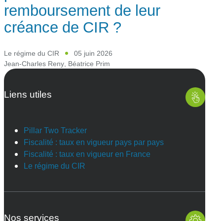
remboursement de leur
créance de CIR ?
Le régime du CIR
05 juin 2026
Jean-Charles Reny
,
Béatrice Prim
Liens utiles
Pillar Two Tracker
Fiscalité : taux en vigueur pays par pays
Fiscalité : taux en vigueur en France
Le régime du CIR
Nos services