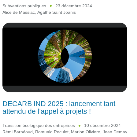
Subventions publiques
23 décembre 2024
Alice de Massiac
,
Agathe Saint Joanis
DECARB IND 2025 : lancement tant
attendu de l’appel à projets !
Transition écologique des entreprises
10 décembre 2024
Rémi Barnéoud
,
Romuald Reculet
,
Marion Oliviero
,
Jean Demay