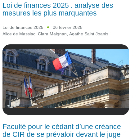
Loi de finances 2025 : analyse des
mesures les plus marquantes
Loi de finances 2025
06 février 2025
Alice de Massiac
,
Clara Maignan
,
Agathe Saint Joanis
Faculté pour le cédant d’une créance
de CIR de se prévaloir devant le juge