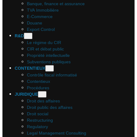
Banque, finance et assurance
TVA Immobilière
E-Commerce
Douane
Export Control
R&D
Le régime du CIR
CIR et débat public
Propriété intellectuelle
Subventions publiques
CONTENTIEUX
Contrôle fiscal informatisé
Contentieux
Procédures
JURIDIQUE
Droit des affaires
Droit public des affaires
Droit social
Restructuring
Regulatory
Legal Management Consulting