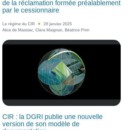
de la réclamation formée préalablement
par le cessionnaire
Le régime du CIR
28 janvier 2025
Alice de Massiac
,
Clara Maignan
,
Béatrice Prim
CIR : la DGRI publie une nouvelle
version de son modèle de