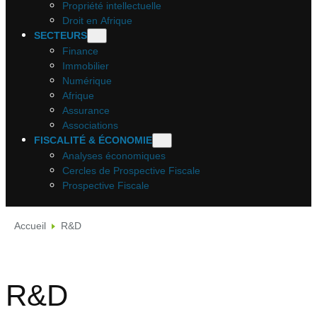
Propriété intellectuelle
Droit en Afrique
SECTEURS
Finance
Immobilier
Numérique
Afrique
Assurance
Associations
FISCALITÉ & ÉCONOMIE
Analyses économiques
Cercles de Prospective Fiscale
Prospective Fiscale
Accueil
R&D
R&D