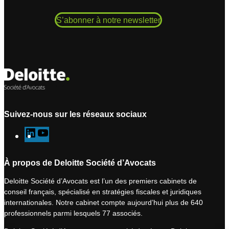
S’abonner à notre newsletter
Suivez-nous sur les réseaux sociaux
L
Y
i
o
n
u
À propos de Deloitte Société d’Avocats
k
T
Deloitte Société d’Avocats est l’un des premiers cabinets de
e
u
conseil français, spécialisé en stratégies fiscales et juridiques
d
b
internationales. Notre cabinet compte aujourd’hui plus de 640
I
e
professionnels parmi lesquels 77 associés.
n