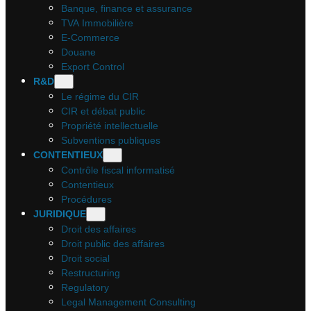
Banque, finance et assurance
TVA Immobilière
E-Commerce
Douane
Export Control
R&D
Le régime du CIR
CIR et débat public
Propriété intellectuelle
Subventions publiques
CONTENTIEUX
Contrôle fiscal informatisé
Contentieux
Procédures
JURIDIQUE
Droit des affaires
Droit public des affaires
Droit social
Restructuring
Regulatory
Legal Management Consulting