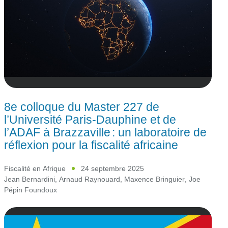
8e colloque du Master 227 de
l’Université Paris-Dauphine et de
l’ADAF à Brazzaville : un laboratoire de
réflexion pour la fiscalité africaine
Fiscalité en Afrique
24 septembre 2025
Jean Bernardini
,
Arnaud Raynouard
,
Maxence Bringuier
,
Joe
Pépin Foundoux