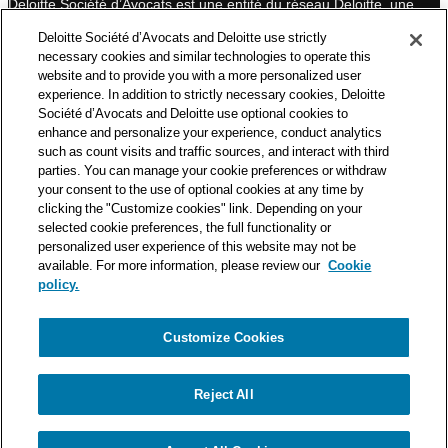
Deloitte Société d’Avocats est une entité du réseau Deloitte, une
des premières organisations mondiales de services
Deloitte Société d’Avocats and Deloitte use strictly
professionnels et à ce titre, travaille avec les 50 000 fiscalistes
necessary cookies and similar technologies to operate this
et juristes de Deloitte situés dans 150 pays.
website and to provide you with a more personalized user
experience. In addition to strictly necessary cookies, Deloitte
Les informations contenues sur ce blog ont pour objectif
Société d’Avocats and Deloitte use optional cookies to
d’informer ses lecteurs de manière générale. Elles ne peuvent
enhance and personalize your experience, conduct analytics
en aucun cas se substituer à un conseil délivré par un
such as count visits and traffic sources, and interact with third
professionnel en fonction d’une situation donnée. Un soin
parties. You can manage your cookie preferences or withdraw
particulier est apporté à la rédaction de nos articles, néanmoins
your consent to the use of optional cookies at any time by
Deloitte Société d’Avocats décline toute responsabilité relative
clicking the "Customize cookies" link. Depending on your
aux éventuelles erreurs et omissions qu’ils pourraient contenir.​
selected cookie preferences, the full functionality or
personalized user experience of this website may not be
available. For more information, please review our
Cookie
policy.
Customize Cookies
Politique de confidentialité
Mentions légales
Politique de cookies
Reject All
© Deloitte Société d’Avocats. Une entité du réseau Deloitte.