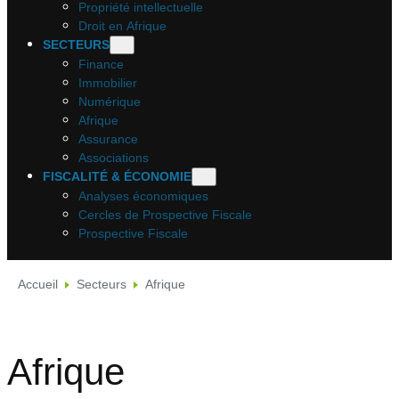
Propriété intellectuelle
Droit en Afrique
SECTEURS
Finance
Immobilier
Numérique
Afrique
Assurance
Associations
FISCALITÉ & ÉCONOMIE
Analyses économiques
Cercles de Prospective Fiscale
Prospective Fiscale
Accueil
Secteurs
Afrique
Afrique