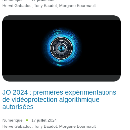
Hervé Gabadou
,
Tony Baudot
,
Morgane Bourmault
JO 2024 : premières expérimentations
de vidéoprotection algorithmique
autorisées
Numérique
17 juillet 2024
Hervé Gabadou
,
Tony Baudot
,
Morgane Bourmault