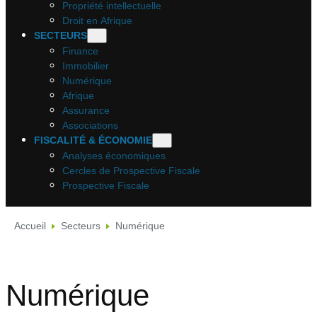
Propriété intellectuelle
Droit en Afrique
SECTEURS
Finance
Immobilier
Numérique
Afrique
Assurance
Associations
FISCALITÉ & ÉCONOMIE
Analyses économiques
Cercles de Prospective Fiscale
Prospective Fiscale
Accueil
Secteurs
Numérique
Numérique