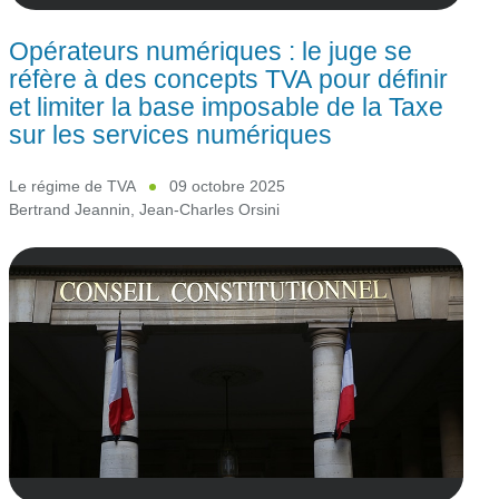
Opérateurs numériques : le juge se
réfère à des concepts TVA pour définir
et limiter la base imposable de la Taxe
sur les services numériques
Le régime de TVA
09 octobre 2025
Bertrand Jeannin
,
Jean-Charles Orsini