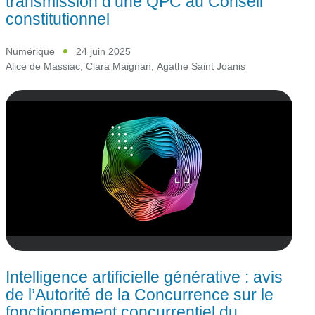
transmission d’une QPC au Conseil
constitutionnel
Numérique
24 juin 2025
Alice de Massiac
,
Clara Maignan
,
Agathe Saint Joanis
Intelligence artificielle générative : avis
de l’Autorité de la Concurrence sur le
fonctionnement concurrentiel du