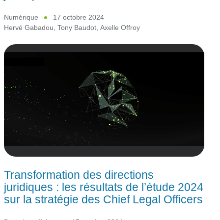
Numérique
17 octobre 2024
Hervé Gabadou
,
Tony Baudot
,
Axelle Offroy
Transformation des directions
juridiques : les résultats de l’étude 2024
sur la stratégie des Chief Legal Officers