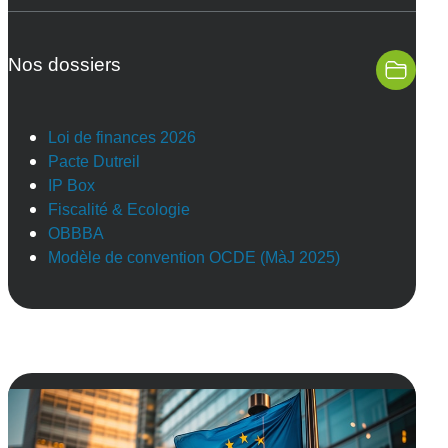
Nos dossiers
Loi de finances 2026
Pacte Dutreil
IP Box
Fiscalité & Ecologie
OBBBA
Modèle de convention OCDE (MàJ 2025)