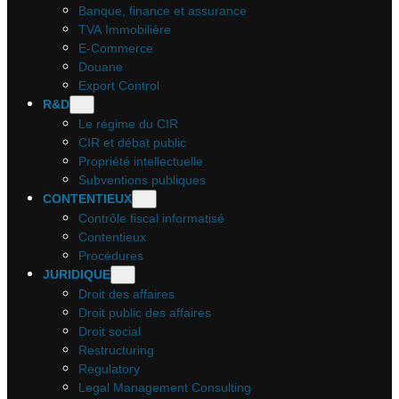
Banque, finance et assurance
TVA Immobilière
E-Commerce
Douane
Export Control
R&D
Le régime du CIR
CIR et débat public
Propriété intellectuelle
Subventions publiques
CONTENTIEUX
Contrôle fiscal informatisé
Contentieux
Procédures
JURIDIQUE
Droit des affaires
Droit public des affaires
Droit social
Restructuring
Regulatory
Legal Management Consulting