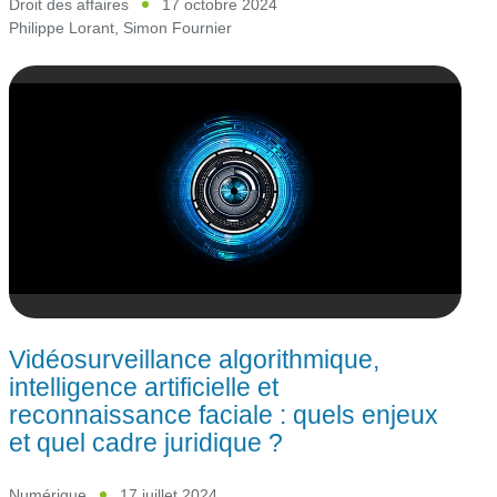
Droit des affaires
17 octobre 2024
Philippe Lorant
,
Simon Fournier
Vidéosurveillance algorithmique,
intelligence artificielle et
reconnaissance faciale : quels enjeux
et quel cadre juridique ?
Numérique
17 juillet 2024