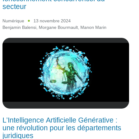
secteur
Numérique
13 novembre 2024
Benjamin Balensi
,
Morgane Bourmault
,
Manon Marin
L’Intelligence Artificielle Générative :
une révolution pour les départements
juridiques