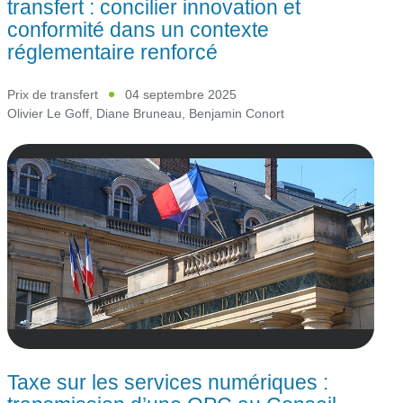
transfert : concilier innovation et
conformité dans un contexte
réglementaire renforcé
Prix de transfert
04 septembre 2025
Olivier Le Goff
,
Diane Bruneau
,
Benjamin Conort
Taxe sur les services numériques :