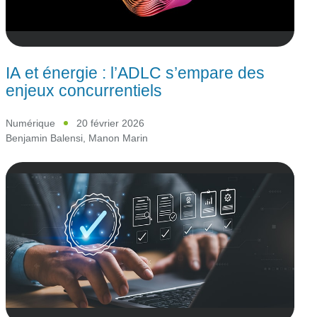
IA et énergie : l’ADLC s’empare des
enjeux concurrentiels
Numérique
20 février 2026
Benjamin Balensi
,
Manon Marin