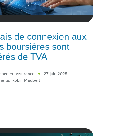
rais de connexion aux
s boursières sont
érés de TVA
ance et assurance
27 juin 2025
metta
,
Robin Maubert