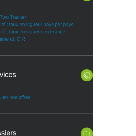
r Two Tracker
ité : taux en vigueur pays par pays
ité : taux en vigueur en France
gime du CIR
vices
lter nos offres
siers