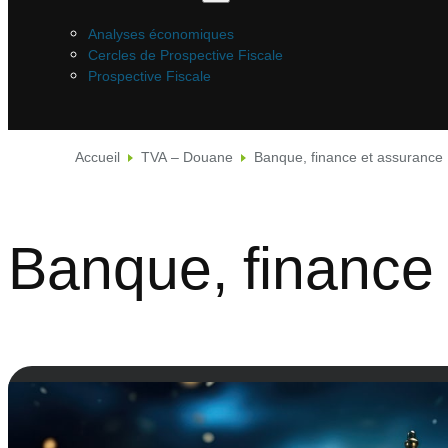
Analyses économiques
Cercles de Prospective Fiscale
Prospective Fiscale
Accueil
TVA – Douane
Banque, finance et assurance
Banque, finance