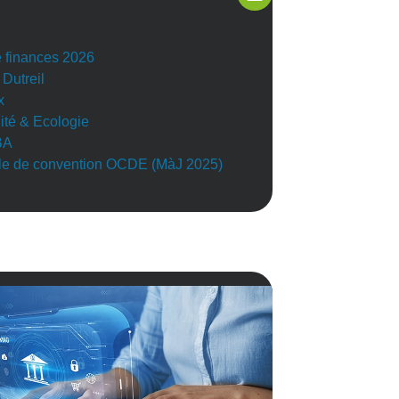
e finances 2026
 Dutreil
x
lité & Ecologie
BA
e de convention OCDE (MàJ 2025)