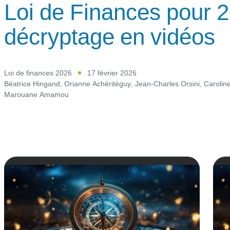
Loi de Finances pour 2
décryptage en vidéos
Loi de finances 2026
17 février 2026
Béatrice Hingand
,
Orianne Achéritéguy
,
Jean-Charles Orsini
,
Carolin
Marouane Amamou