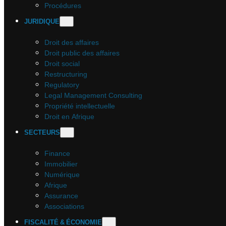
Procédures
JURIDIQUE
Droit des affaires
Droit public des affaires
Droit social
Restructuring
Regulatory
Legal Management Consulting
Propriété intellectuelle
Droit en Afrique
SECTEURS
Finance
Immobilier
Numérique
Afrique
Assurance
Associations
FISCALITÉ & ÉCONOMIE