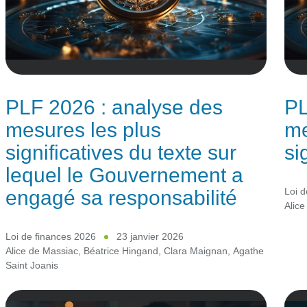
PLF 2026 : analyse des
PL
mesures les plus
me
significatives du texte sur
si
lequel le Gouvernement a
engagé sa responsabilité
Loi d
Alice
Loi de finances 2026
23 janvier 2026
Alice de Massiac
,
Béatrice Hingand
,
Clara Maignan
,
Agathe
Saint Joanis