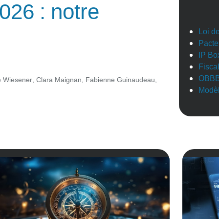
026 : notre
Loi d
Pacte
IP Bo
Fisca
OBB
e Wiesener
,
Clara Maignan
,
Fabienne Guinaudeau
,
Modèl