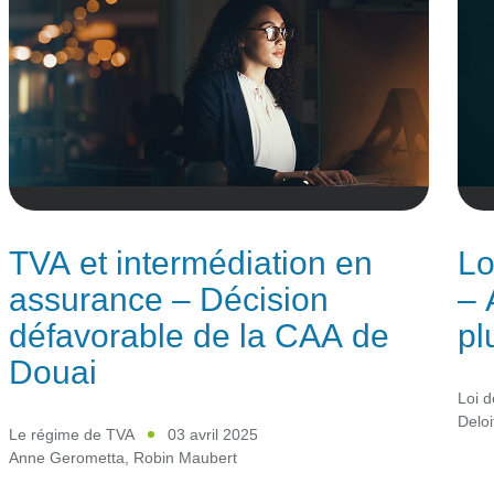
TVA et intermédiation en
Lo
assurance – Décision
– 
défavorable de la CAA de
pl
Douai
Loi d
Deloi
Le régime de TVA
03 avril 2025
Anne Gerometta
,
Robin Maubert