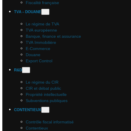
Fiscalité française
TVA – DOUANE
Le régime de TVA
TVA européenne
Banque, finance et assurance
TVA Immobilière
E-Commerce
Douane
Export Control
R&D
Le régime du CIR
CIR et débat public
Propriété intellectuelle
Subventions publiques
CONTENTIEUX
Contrôle fiscal informatisé
Contentieux