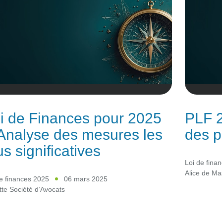
i de Finances pour 2025
PLF 2
Analyse des mesures les
des p
us significatives
Loi de fina
Alice de Ma
e finances 2025
06 mars 2025
tte Société d’Avocats