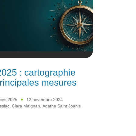
025 : cartographie
rincipales mesures
nces 2025
12 novembre 2024
ssiac
,
Clara Maignan
,
Agathe Saint Joanis