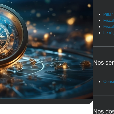
Pilla
Fiscal
Fiscal
Le ré
Nos ser
Consu
Nos dos