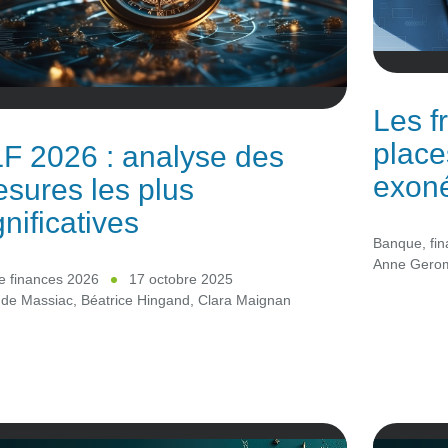
Les f
place
F 2026 : analyse des
exon
sures les plus
gnificatives
Banque, fin
Anne Gero
e finances 2026
17 octobre 2025
 de Massiac
,
Béatrice Hingand
,
Clara Maignan