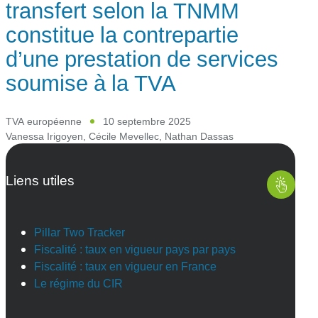
transfert selon la TNMM
constitue la contrepartie
d’une prestation de services
soumise à la TVA
TVA européenne
10 septembre 2025
Vanessa Irigoyen
,
Cécile Mevellec
,
Nathan Dassas
Liens utiles
Pillar Two Tracker
Fiscalité : taux en vigueur pays par pays
Fiscalité : taux en vigueur en France
Le régime du CIR