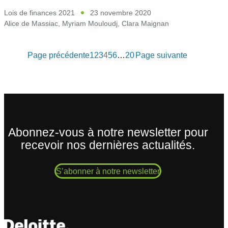
Lois de finances 2021
23 novembre 2020
Alice de Massiac
,
Myriam Mouloudj
,
Clara Maignan
Page précédente
1
2
3
4
5
6
…
20
Page suivante
Abonnez-vous à notre newsletter pour
recevoir nos dernières actualités.
S’abonner à notre newsletter