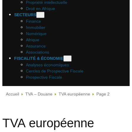
Propriété intellectuelle
Droit en Afrique
SECTEURS
Finance
Immobilier
Numérique
Afrique
Assurance
Associations
FISCALITÉ & ÉCONOMIE
Analyses économiques
Cercles de Prospective Fiscale
Prospective Fiscale
Accueil
TVA – Douane
TVA européenne
Page 2
TVA européenne