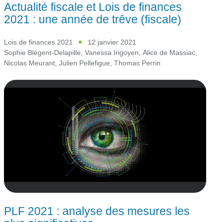
Actualité fiscale et Lois de finances
2021 : une année de trêve (fiscale)
Lois de finances 2021
12 janvier 2021
Sophie Blégent-Delapille
,
Vanessa Irigoyen
,
Alice de Massiac
,
Nicolas Meurant
,
Julien Pellefigue
,
Thomas Perrin
PLF 2021 : analyse des mesures les