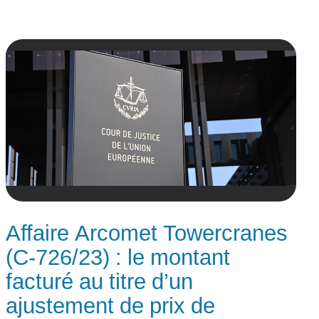
Affaire Arcomet Towercranes
(C-726/23) : le montant
facturé au titre d’un
ajustement de prix de