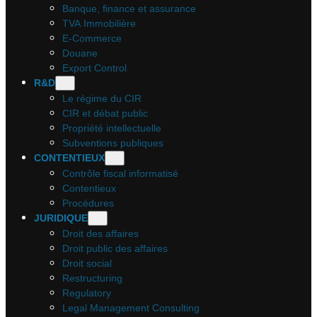
Banque, finance et assurance
TVA Immobilière
E-Commerce
Douane
Export Control
R&D
Le régime du CIR
CIR et débat public
Propriété intellectuelle
Subventions publiques
CONTENTIEUX
Contrôle fiscal informatisé
Contentieux
Procédures
JURIDIQUE
Droit des affaires
Droit public des affaires
Droit social
Restructuring
Regulatory
Legal Management Consulting