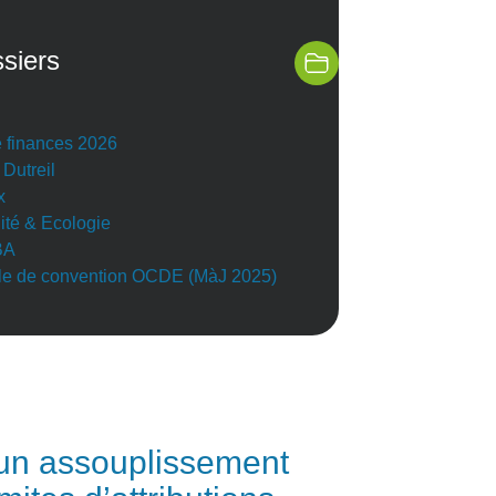
siers
e finances 2026
 Dutreil
x
lité & Ecologie
BA
e de convention OCDE (MàJ 2025)
un assouplissement