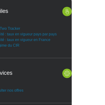
iles
r Two Tracker
ité : taux en vigueur pays par pays
ité : taux en vigueur en France
gime du CIR
vices
lter nos offres