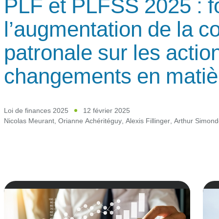
PLF et PLFSS 2025 : f
l’augmentation de la co
patronale sur les action
changements en mati
Loi de finances 2025
12 février 2025
Nicolas Meurant
,
Orianne Achéritéguy
,
Alexis Fillinger
,
Arthur Simond