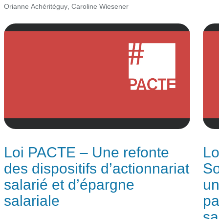
Orianne Achéritéguy
,
Caroline Wiesener
Loi PACTE – Une refonte
Lo
des dispositifs d’actionnariat
So
salarié et d’épargne
un
salariale
pa
sa