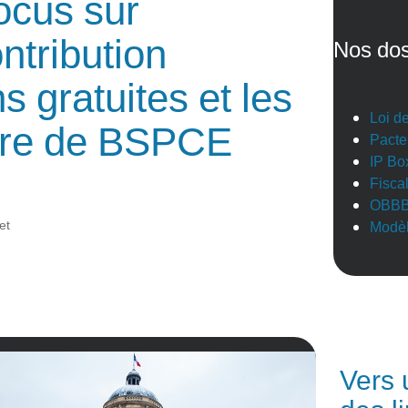
ocus sur
ntribution
Nos dos
s gratuites et les
Loi d
ère de BSPCE
Pacte
IP Bo
Fisca
OBB
et
Modèl
Vers 