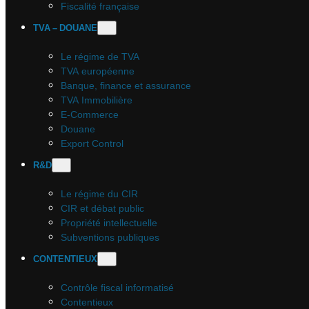
Fiscalité française
TVA – DOUANE
Le régime de TVA
TVA européenne
Banque, finance et assurance
TVA Immobilière
E-Commerce
Douane
Export Control
R&D
Le régime du CIR
CIR et débat public
Propriété intellectuelle
Subventions publiques
CONTENTIEUX
Contrôle fiscal informatisé
Contentieux