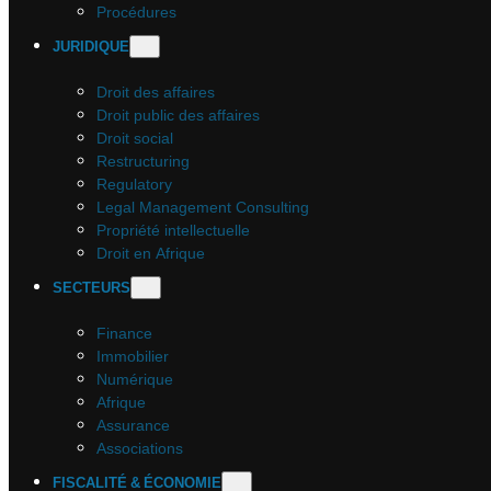
Procédures
JURIDIQUE
Droit des affaires
Droit public des affaires
Droit social
Restructuring
Regulatory
Legal Management Consulting
Propriété intellectuelle
Droit en Afrique
SECTEURS
Finance
Immobilier
Numérique
Afrique
Assurance
Associations
FISCALITÉ & ÉCONOMIE