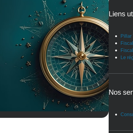
Liens ut
Pilla
Fiscal
Fiscal
Le ré
Nos ser
Consu