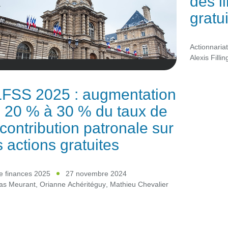
des li
gratu
Actionnaria
Alexis Fillin
FSS 2025 : augmentation
 20 % à 30 % du taux de
 contribution patronale sur
s actions gratuites
e finances 2025
27 novembre 2024
las Meurant
,
Orianne Achéritéguy
,
Mathieu Chevalier