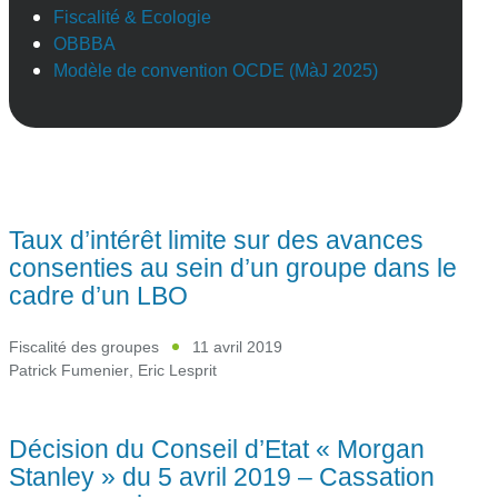
Fiscalité & Ecologie
OBBBA
Modèle de convention OCDE (MàJ 2025)
Taux d’intérêt limite sur des avances
consenties au sein d’un groupe dans le
cadre d’un LBO
Fiscalité des groupes
11 avril 2019
Patrick Fumenier
,
Eric Lesprit
Décision du Conseil d’Etat « Morgan
Stanley » du 5 avril 2019 – Cassation