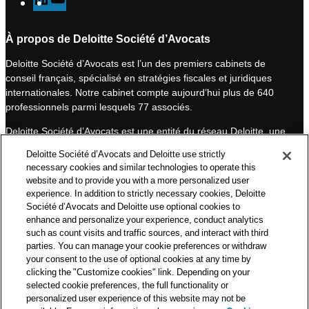
i
o
n
u
À propos de Deloitte Société d’Avocats
k
T
Deloitte Société d’Avocats est l’un des premiers cabinets de
e
u
conseil français, spécialisé en stratégies fiscales et juridiques
d
b
internationales. Notre cabinet compte aujourd’hui plus de 640
I
e
professionnels parmi lesquels 77 associés.
n
Deloitte Société d’Avocats est une entité du réseau Deloitte, une
des premières organisations mondiales de services
Deloitte Société d’Avocats and Deloitte use strictly
professionnels et à ce titre, travaille avec les 50 000 fiscalistes
necessary cookies and similar technologies to operate this
et juristes de Deloitte situés dans 150 pays.
website and to provide you with a more personalized user
experience. In addition to strictly necessary cookies, Deloitte
Les informations contenues sur ce blog ont pour objectif
Société d’Avocats and Deloitte use optional cookies to
d’informer ses lecteurs de manière générale. Elles ne peuvent
enhance and personalize your experience, conduct analytics
en aucun cas se substituer à un conseil délivré par un
such as count visits and traffic sources, and interact with third
professionnel en fonction d’une situation donnée. Un soin
parties. You can manage your cookie preferences or withdraw
particulier est apporté à la rédaction de nos articles, néanmoins
your consent to the use of optional cookies at any time by
Deloitte Société d’Avocats décline toute responsabilité relative
clicking the "Customize cookies" link. Depending on your
selected cookie preferences, the full functionality or
aux éventuelles erreurs et omissions qu’ils pourraient contenir.​
personalized user experience of this website may not be