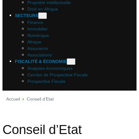
Propriété intellectuelle
Droit en Afrique
SECTEURS
Finance
Immobilier
Numérique
Afrique
Assurance
Associations
FISCALITÉ & ÉCONOMIE
Analyses économiques
Cercles de Prospective Fiscale
Prospective Fiscale
Accueil
Conseil d’Etat
Conseil d’Etat