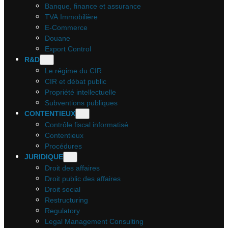
Banque, finance et assurance
TVA Immobilière
E-Commerce
Douane
Export Control
R&D
Le régime du CIR
CIR et débat public
Propriété intellectuelle
Subventions publiques
CONTENTIEUX
Contrôle fiscal informatisé
Contentieux
Procédures
JURIDIQUE
Droit des affaires
Droit public des affaires
Droit social
Restructuring
Regulatory
Legal Management Consulting