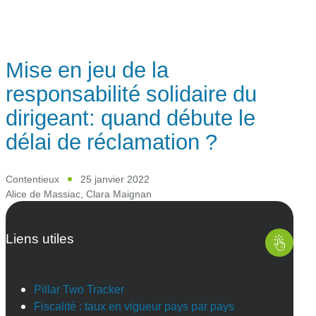
Mise en jeu de la
responsabilité solidaire du
dirigeant: quand débute le
délai de réclamation ?
Contentieux
25 janvier 2022
Alice de Massiac
,
Clara Maignan
Liens utiles
Pillar Two Tracker
Fiscalité : taux en vigueur pays par pays