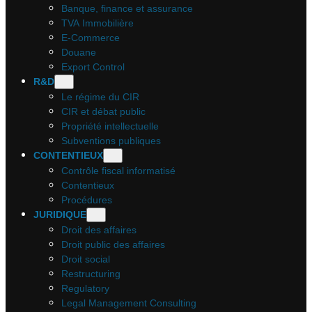
Banque, finance et assurance
TVA Immobilière
E-Commerce
Douane
Export Control
R&D
Le régime du CIR
CIR et débat public
Propriété intellectuelle
Subventions publiques
CONTENTIEUX
Contrôle fiscal informatisé
Contentieux
Procédures
JURIDIQUE
Droit des affaires
Droit public des affaires
Droit social
Restructuring
Regulatory
Legal Management Consulting