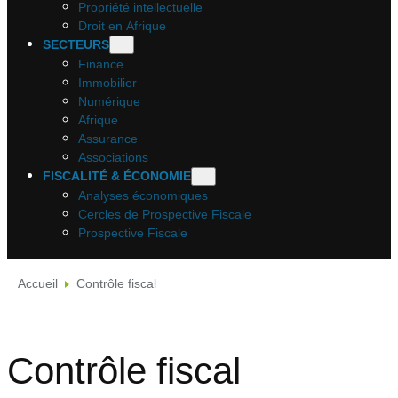
Propriété intellectuelle
Droit en Afrique
SECTEURS
Finance
Immobilier
Numérique
Afrique
Assurance
Associations
FISCALITÉ & ÉCONOMIE
Analyses économiques
Cercles de Prospective Fiscale
Prospective Fiscale
Accueil
Contrôle fiscal
Contrôle fiscal