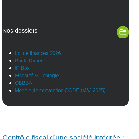
Nos dossiers
Loi de finances 2026
Pacte Dutreil
IP Box
Fiscalité & Ecologie
OBBBA
Modèle de convention OCDE (MàJ 2025)
Contrôle fiscal d’une société intégrée :