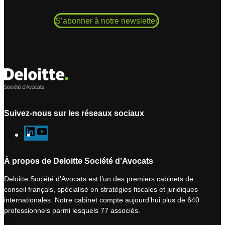
S’abonner à notre newsletter
Suivez-nous sur les réseaux sociaux
L
Y
i
o
n
u
À propos de Deloitte Société d’Avocats
k
T
Deloitte Société d’Avocats est l’un des premiers cabinets de
e
u
conseil français, spécialisé en stratégies fiscales et juridiques
d
b
internationales. Notre cabinet compte aujourd’hui plus de 640
I
e
professionnels parmi lesquels 77 associés.
n