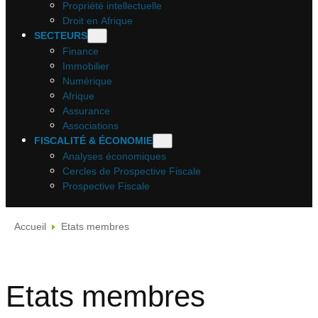
Propriété intellectuelle
Droit en Afrique
SECTEURS
Finance
Immobilier
Numérique
Afrique
Assurance
Associations
FISCALITÉ & ÉCONOMIE
Analyses économiques
Cercles de Prospective Fiscale
Prospective Fiscale
Accueil
Etats membres
Etats membres