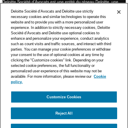
Deloitte Société d’Avocats est une entité du réseau Deloitte, une
des premières organisations mondiales de services
Deloitte Société d’Avocats and Deloitte use strictly
professionnels et à ce titre, travaille avec les 50 000 fiscalistes
necessary cookies and similar technologies to operate this
et juristes de Deloitte situés dans 150 pays.
website and to provide you with a more personalized user
experience. In addition to strictly necessary cookies, Deloitte
Les informations contenues sur ce blog ont pour objectif
Société d’Avocats and Deloitte use optional cookies to
d’informer ses lecteurs de manière générale. Elles ne peuvent
enhance and personalize your experience, conduct analytics
en aucun cas se substituer à un conseil délivré par un
such as count visits and traffic sources, and interact with third
professionnel en fonction d’une situation donnée. Un soin
parties. You can manage your cookie preferences or withdraw
particulier est apporté à la rédaction de nos articles, néanmoins
your consent to the use of optional cookies at any time by
Deloitte Société d’Avocats décline toute responsabilité relative
clicking the "Customize cookies" link. Depending on your
aux éventuelles erreurs et omissions qu’ils pourraient contenir.​
selected cookie preferences, the full functionality or
personalized user experience of this website may not be
available. For more information, please review our
Cookie
policy.
Customize Cookies
Politique de confidentialité
Mentions légales
Politique de cookies
Reject All
© Deloitte Société d’Avocats. Une entité du réseau Deloitte.