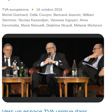
TVA européenne
16 octobre 2016
Michel Guichard
,
Odile Courjon
,
Bertrand Jeannin
,
William
Stemmer
,
Nicolas Kazandjian
,
Vanessa Irigoyen
,
Anne
Gerometta
,
Marie Manuelli
,
Delphine Nicault
,
Mélanie Michenot
Vers un espace TVA unique dans