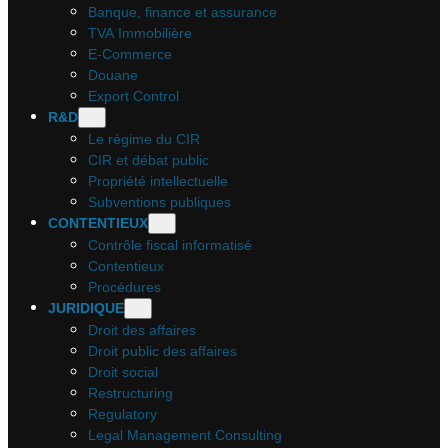
Banque, finance et assurance
TVA Immobilière
E-Commerce
Douane
Export Control
R&D
Le régime du CIR
CIR et débat public
Propriété intellectuelle
Subventions publiques
CONTENTIEUX
Contrôle fiscal informatisé
Contentieux
Procédures
JURIDIQUE
Droit des affaires
Droit public des affaires
Droit social
Restructuring
Regulatory
Legal Management Consulting