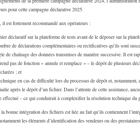
ignements de la première campagne déclarative 2024, l’administration fi
eurs pour cette campagne déclarative 2025.
, il est fortement recommandé aux opérateurs :
ichier déclaratif sur la plateforme de tests avant de le déposer sur la plat
nombre de déclarations complémentaires ou rectificatives qu’ils sont susc
règle de chaînage des données transmises de manière successive. Il est rap
nd pas de fonction « annule et remplace » – le dépôt de plusieurs déclar
larées ; et
technique en cas de difficulté lors du processus de dépôt et, notamment,
ie après le dépôt d’un fichier. Dans l’attente de cette assistance, aucu
e effectué – ce qui conduirait à complexifier la résolution technique du
la bonne intégration des fichiers est liée au fait qu’ils contiennent l’int
notamment les éléments d’identification des vendeurs ou des prestataires