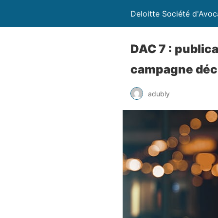
Deloitte Société d'Avoc
DAC 7 : publica
campagne décl
adubly