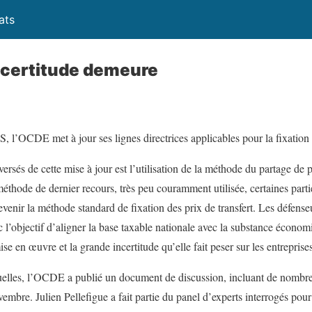
ats
incertitude demeure
 l’OCDE met à jour ses lignes directrices applicables pour la fixation d
ersés de cette mise à jour est l’utilisation de la méthode du partage de p
méthode de dernier recours, très peu couramment utilisée, certaines par
evenir la méthode standard de fixation des prix de transfert. Les défens
 l’objectif d’aligner la base taxable nationale avec la substance économi
e en œuvre et la grande incertitude qu’elle fait peser sur les entreprises
tuelles, l’OCDE a publié un document de discussion, incluant de nombre
embre. Julien Pellefigue a fait partie du panel d’experts interrogés pour