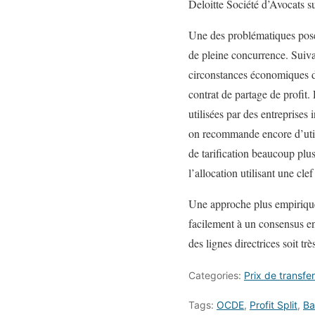
Deloitte Société d’Avocats s
Une des problématiques posée
de pleine concurrence. Suiv
circonstances économiques da
contrat de partage de profit
utilisées par des entreprises
on recommande encore d’uti
de tarification beaucoup p
l’allocation utilisant une clef
Une approche plus empirique,
facilement à un consensus entr
des lignes directrices soit tr
Categories:
Prix de transfer
Tags:
OCDE
,
Profit Split
,
Ba