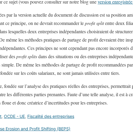
ur ce sujet (vous pouvez consulter sur notre blog une
version enregistrée
s par la version actuelle du document de discussion est sa position am
ant ce principe, on ne devrait recommander le
profit split
entre deux fili
ns lesquelles deux entreprises indépendantes choisiraient de structurer 
. De même les méthodes pratiques de partage de profit devraient être in
 indépendantes. Ces principes ne sont cependant pas encore incorporés dan
liser des
profit splits
dans des situations ou des entreprises indépendant
lus simple. De même les méthodes de partage de profit recommandées 
 fondée sur les coûts salariaux, ne sont jamais utilisées entre tiers.
 fondée sur l’analyse des pratiques réelles des entreprises, permettrait
e les différentes parties prenantes. Faute d’une telle analyse, il est à cr
ès floue et donc créatrice d’incertitudes pour les entreprises.
t
,
OCDE - UE
,
Fiscalité des entreprises
se Erosion and Profit Shifting (BEPS)