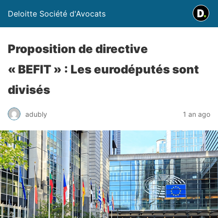
Deloitte Société d'Avocats
Proposition de directive
« BEFIT » : Les eurodéputés sont
divisés
adubly
1 an ago