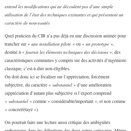
entend les modifications qui ne découlent pas d’une simple
utilisation de l’état des techniques existantes et qui présentent un
caractère de nouveautés
Quel praticien du CIR n’a pas déjà eu une discussion animée pour
trancher sur «
une installation pilote
» ou «
un prototype »,
destiné à «
fournir les éléments techniques des décisions
», des
caractéristiques communes y compris sur des activités d’ingénierie
classique, c’est-à-dire non-éligibles.
On doit donc ici se focaliser sur l’appréciation, forcément
subjective, du caractère «
substantiel
» d’une amélioration
(appréciation d’autant plus subjective si l’expert comprend
«
substantiel
» comme « considérable/important », et non comme
« concret/étayé »).
On pourrait faire une lecture aussi critique des ambiguïtés
embarquées dans les définitions des deux autres catégories. Même