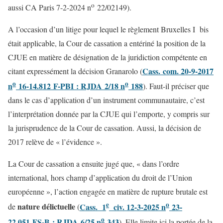
o
aussi CA Paris 7-2-2024 n
22/02149).
A l’occasion d’un litige pour lequel le règlement Bruxelles I bis
était applicable, la Cour de cassation a entériné la position de la
CJUE en matière de désignation de la juridiction compétente en
Cass. com. 20-9-2017
citant expressément la décision Granarolo (
o
o
n
16-14.812 F-PBI : RJDA 2/18 n
188
). Faut-il préciser que
dans le cas d’application d’un instrument communautaire, c’est
l’interprétation donnée par la CJUE qui l’emporte, y compris sur
la jurisprudence de la Cour de cassation. Aussi, la décision de
2017 relève de « l’évidence ».
La Cour de cassation a ensuite jugé que, « dans l’ordre
international, hors champ d’application du droit de l’Union
européenne », l’action engagée en matière de rupture brutale est
e
o
nature délictuelle
Cass. 1
civ. 12-3-2025 n
23-
de
(
o
22.051 FS-B : RJDA 6/25 n
343
). Elle limite ici la portée de la