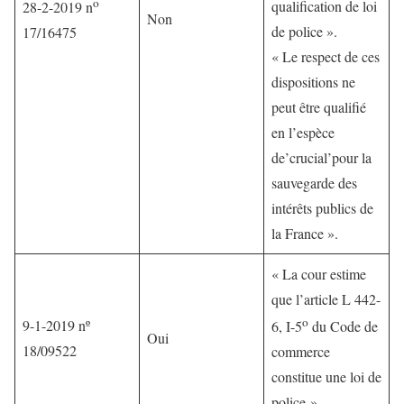
o
qualiﬁcation de loi
28-2-2019 n
Non
de police ».
17/16475
« Le respect de ces
dispositions ne
peut être qualiﬁé
en l’espèce
de’crucial’pour la
sauvegarde des
intérêts publics de
la France ».
« La cour estime
que l’article L 442-
o
9-1-2019 nº
6, I-5
du Code de
Oui
18/09522
commerce
constitue une loi de
police ».