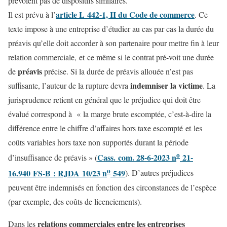
prévoient pas de dispositifs similaires.
article L 442-1, II du Code de commerce
Il est prévu à l’
. Ce
texte impose à une entreprise d’étudier au cas par cas la durée du
préavis qu’elle doit accorder à son partenaire pour mettre fin à leur
relation commerciale, et ce même si le contrat pré-voit une durée
préavis
de
précise. Si la durée de préavis allouée n’est pas
indemniser la victime
suffisante, l’auteur de la rupture devra
. La
jurisprudence retient en général que le préjudice qui doit être
évalué correspond à « la marge brute escomptée, c’est-à-dire la
différence entre le chiffre d’affaires hors taxe escompté et les
coûts variables hors taxe non supportés durant la période
o
Cass. com. 28-6-2023 n
21-
d’insuffisance de préavis » (
o
16.940 FS-B : RJDA 10/23 n
549
). D’autres préjudices
peuvent être indemnisés en fonction des circonstances de l’espèce
(par exemple, des coûts de licenciements).
relations commerciales entre les entreprises
Dans les