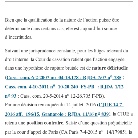
Bien que la qualification de la nature de l’action puisse être
déterminante dans certains cas, elle est aujourd’hui source
d’incertitudes.
Suivant une jurisprudence constante, pour les litiges relevant du
droit interne, la Cour de cassation retient que l’action engagée
nature délictuelle
dans une hypothèse de rupture brutale est de
o
Cass. com. 6-2-2007 no 04-13.178 : RJDA 7/07 n
785
(
;
o
Cass. com. 4-10-2011 n
10-20.240 FS-PB : RJDA 1/12
o
o
n
93
: Cass. com. 20-5-2014 n
12-26.705 F-PB).
CJUE 14-7-
Par une décision remarquée du 14 juillet 2016 (
o
2016 aff. 196/15, Granarolo : RJDA 11/16 n
839
), la CJUE a
position contraire
retenu une
. Saisie d’une question préjudicielle
o
par la cour d’appel de Paris (CA Paris 7-4-2015 n
14/17985), la