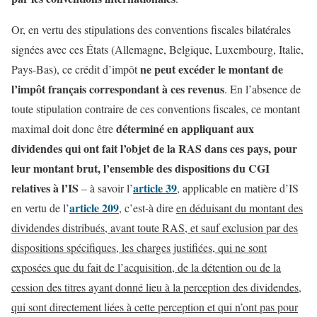
Or, en vertu des stipulations des conventions fiscales bilatérales
signées avec ces États (Allemagne, Belgique, Luxembourg, Italie,
ne peut excéder le montant de
Pays-Bas), ce crédit d’impôt
l’impôt français correspondant à ces revenus
. En l’absence de
toute stipulation contraire de ces conventions fiscales, ce montant
déterminé
en appliquant aux
maximal doit donc être
dividendes qui ont fait l’objet de la RAS dans ces pays, pour
leur montant brut, l’ensemble des dispositions du CGI
relatives à l’IS
article 39
– à savoir l’
, applicable en matière d’IS
article 209
en vertu de l’
, c’est-à dire
en déduisant du montant des
dividendes distribués, avant toute RAS, et sauf exclusion par des
dispositions spécifiques, les charges justifiées, qui ne sont
exposées que du fait de l’acquisition, de la détention ou de la
cession des titres ayant donné lieu à la perception des dividendes,
qui sont directement liées à cette perception et qui n’ont pas pour