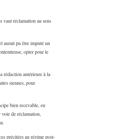
ts vaut réclamation au sens
el aurait pu être imputé un
ontentieuse, opter pour le
a rédaction antérieure à la
aites siennes, pour
ncipe bien recevable, eu
 voie de réclamation,
on.
ces précitées au régime post-