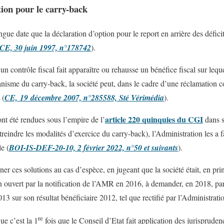
tion pour le carry-back
gue date que la déclaration d’option pour le report en arrière des défici
CE, 30 juin 1997, n°178742
).
 un contrôle fiscal fait apparaître ou rehausse un bénéfice fiscal sur lequ
anisme du carry-back, la société peut, dans le cadre d’une réclamation c
 (
CE, 19 décembre 2007, n°285588, Sté Vérimédia
).
article 220 quinquies du CGI
nt été rendues sous l’empire de l’
dans s
eindre les modalités d’exercice du carry-back), l’Administration les a f
le (
BOI-IS-DEF-20-10, 2 février 2022, n°50 et suivants
).
ner ces solutions au cas d’espèce, en jugeant que la société était, en pri
n ouvert par la notification de l’AMR en 2016, à demander, en 2018, par
13 sur son résultat bénéficiaire 2012, tel que rectifié par l’Administrati
re
ue c’est la 1
fois que le Conseil d’Etat fait application des jurispruden