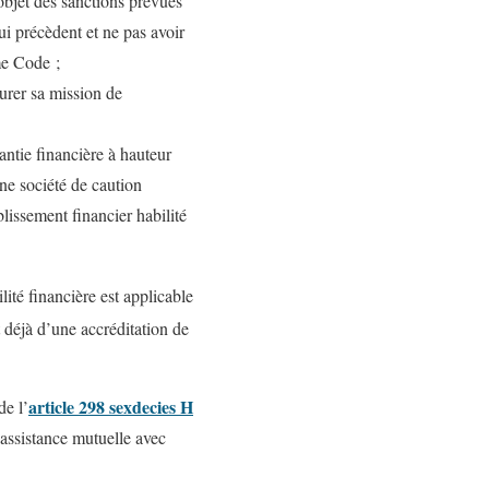
’objet des sanctions prévues
 précèdent et ne pas avoir
me Code ;
urer sa mission de
antie financière à hauteur
ne société de caution
issement financier habilité
lité financière est applicable
t déjà d’une accréditation de
article 298 sexdecies H
de l’
’assistance mutuelle avec