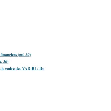
financiers (
)
art. 30
t. 30)
ns le cadre des VAD-BI : De