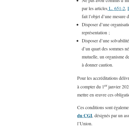
Ne pas avoir commis d’infr
par les articles
L. 651‑2
,
fait l’objet d’une mesure 
Disposer d’une organisatio
représentation ;
Disposer d’une solvabilité
d’un quart des sommes née
mutuelle, un organisme de
à donner caution.
Pour les accréditations déliv
er
à compter du 1
janvier 2024
mettre en œuvre ces obligati
Ces conditions sont égalemen
du CGI
, désignés par un as
l’Union.