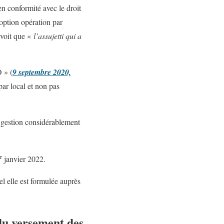
en conformité avec le droit
’option opération par
évoit que «
l’assujetti qui a
 » (
9 septembre 2020,
par local et non pas
e gestion considérablement
r
janvier 2022.
el elle est formulée auprès
 du versement des