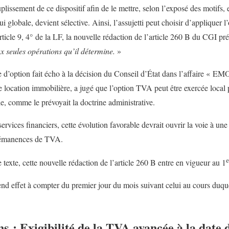
issement de ce dispositif afin de le mettre, selon l’exposé des motifs, 
i globale, devient sélective. Ainsi, l’assujetti peut choisir d’appliquer l
ticle 9, 4° de la LF, la nouvelle rédaction de l’article 260 B du CGI pr
ux seules opérations qu’il détermine.
»
 d’option fait écho à la décision du Conseil d’État dans l’affaire « EMO
de location immobilière, a jugé que l’option TVA peut être exercée local 
, comme le prévoyait la doctrine administrative.
rvices financiers, cette évolution favorable devrait ouvrir la voie à un
 rémanences de TVA.
e
 texte, cette nouvelle rédaction de l’article 260 B entre en vigueur au 1
rend effet à compter du premier jour du mois suivant celui au cours duqu
ns : Exigibilité de la TVA avancée à la date