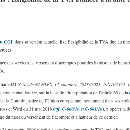
)
 du CGI
, dans sa version actuelle, fixe l’exigibilité de la TVA due au titr
ectuées.
ence des services, le versement d’acomptes pour des livraisons de biens 
VA.
re
 mai 2021 (
CAA de NANTES, 1
chambre, 28/05/2021, 19NT03579, Te
uérante était fondée, sur la base de l’interprétation de l’article 65 de la
par la Cour de justice de l’Union européenne, notamment dans ses arr
(
lross et Wirtl du 31 mai 2018
aff. C-660/16 et C-661/16
), à opérer la 
itre du mois du versement de l’acompte et à hauteur de ce dernier.
 28 novembre 2006 relative au système commun de TVA prévoit en effet