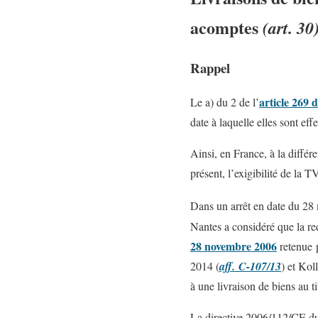
acomptes
(art. 30
Rappel
article 269
Le a) du 2 de l’
date à laquelle elles sont eff
Ainsi, en France, à la différ
présent, l’exigibilité de la T
Dans un arrêt en date du 28
Nantes a considéré que la req
28 novembre 2006
retenue 
2014 (
aff. C-107/13
) et Kol
à une livraison de biens au t
La directive 2006/112/CE du