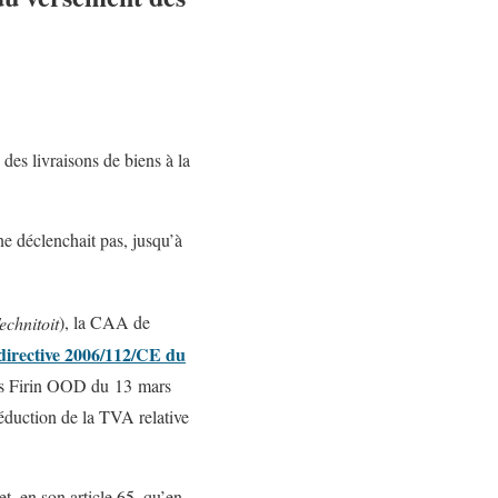
e des livraisons de biens à la
ne déclenchait pas, jusqu’à
chnitoit
), la CAA de
directive 2006/112/CE du
êts Firin OOD du 13 mars
déduction de la TVA relative
, en son article 65, qu’en