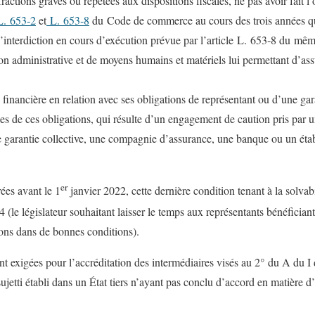
actions graves ou répétées aux dispositions fiscales, ne pas avoir fait l
L. 653‑2
et
L. 653‑8
du Code de commerce au cours des trois années qui
d’interdiction en cours d’exécution prévue par l’article L. 653‑8 du mê
n administrative et de moyens humains et matériels lui permettant d’ass
 financière en relation avec ses obligations de représentant ou d’une gar
s de ces obligations, qui résulte d’un engagement de caution pris par u
 garantie collective, une compagnie d’assurance, une banque ou un établ
er
rées avant le 1
janvier 2022, cette dernière condition tenant à la solvabi
 (le législateur souhaitant laisser le temps aux représentants bénéfician
ons dans de bonnes conditions).
t exigées pour l’accréditation des intermédiaires visés au 2° du A du I 
sujetti établi dans un État tiers n’ayant pas conclu d’accord en matière d