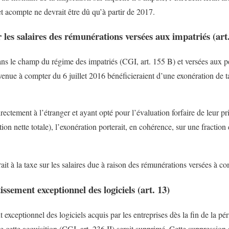
t acompte ne devrait être dû qu’à partir de 2017.
 les salaires des rémunérations versées aux impatriés (art
ns le champ du régime des impatriés (CGI, art. 155 B) et versées aux p
venue à compter du 6 juillet 2016 bénéficieraient d’une exonération de tax
irectement à l’étranger et ayant opté pour l’évaluation forfaire de leur p
on nette totale), l’exonération porterait, en cohérence, sur une fraction
ait à la taxe sur les salaires due à raison des rémunérations versées à c
ssement exceptionnel des logiciels (art. 13)
 exceptionnel des logiciels acquis par les entreprises dès la fin de la p
 cette acquisition (CGI, art. 236 II) serait supprimé. Cette suppression af