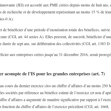
e innovante (JEI) est accordé aux PME créées depuis moins de huit ans, 
s de recherche et de développement représentant au moins 15 % de leur
ies-0 A).
et de bénéficier d’une période d’exonération totale des bénéfices, suivi
ne (CGI, art. 44 sexies A). Elles peuvent, de surcroît, bénéficier d’une
 durée de sept ans, sur délibération des collectivités (CGI, art. 1383 D
néficier aux entreprises créées jusqu’au 31 décembre 2016, serait proro
r acompte de l’IS pour les grandes entreprises (art. 7)
 au cours du dernier exercice clos un chiffre d’affaires d’au moins 250 
es sociétés par référence au bénéfice estimé de l’exercice (et non d’aprè
hiffre d’affaires a augmenté de manière significative par rapport à l’exe
fonction du chiffre d’affaires de l’exercice précédent (CGI, art. 1668, 