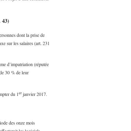
. 43)
ersonnes dont la prise de
e sur les salaires (art. 231
rime d’impatriation (réputée
 de 30 % de leur
er
ompter du 1
janvier 2017.
ériode des onze mois
fecterait les logiciels