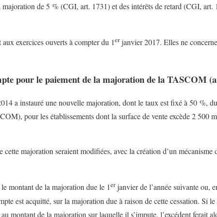
 majoration de 5 % (CGI, art. 1731) et des intérêts de retard (CGI, art.
er
 aux exercices ouverts à compter du 1
janvier 2017. Elles ne concerne
mpte pour le paiement de la majoration de la TASCOM (ar
14 a instauré une nouvelle majoration, dont le taux est fixé à 50 %, du
M), pour les établissements dont la surface de vente excède 2 500 m²,
e cette majoration seraient modifiées, avec la création d’un mécanisme
er
 le montant de la majoration due le 1
janvier de l’année suivante ou, en
pte est acquitté, sur la majoration due à raison de cette cessation. Si 
au montant de la majoration sur laquelle il s’impute, l’excédent ferait alo