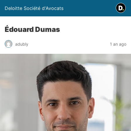
Deloitte Société d'Avocats
Édouard Dumas
adubly
1 an ago