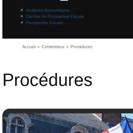
Analyses économiques
Cercles de Prospective Fiscale
Prospective Fiscale
Accueil
Contentieux
Procédures
Procédures