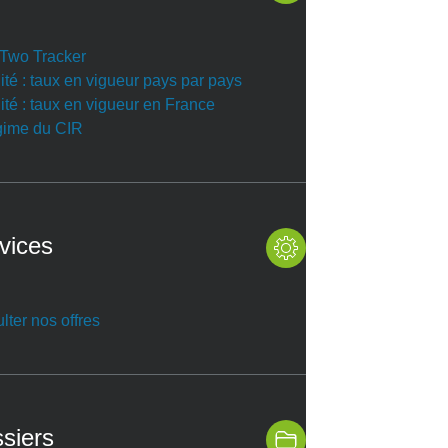
r Two Tracker
ité : taux en vigueur pays par pays
ité : taux en vigueur en France
gime du CIR
vices
lter nos offres
siers