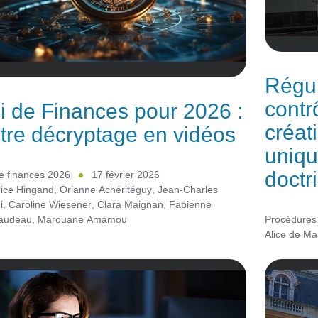
Régul
contrô
i de Finances pour 2026 :
créat
tre décryptage en vidéos
uniqu
doctr
e finances 2026
17 février 2026
rice Hingand
,
Orianne Achéritéguy
,
Jean-Charles
i
,
Caroline Wiesener
,
Clara Maignan
,
Fabienne
Procédures
audeau
,
Marouane Amamou
Alice de Ma