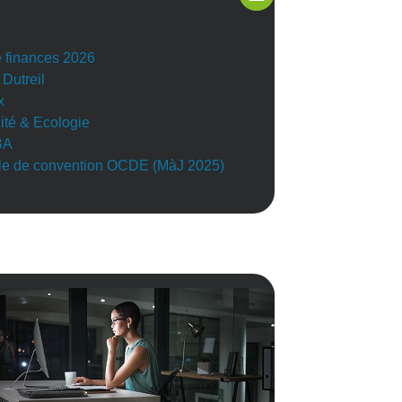
e finances 2026
 Dutreil
x
lité & Ecologie
BA
e de convention OCDE (MàJ 2025)