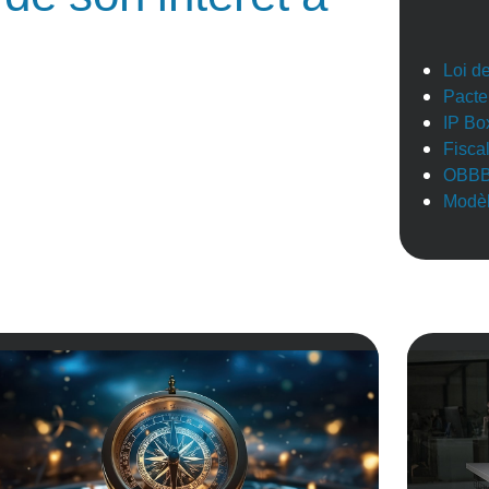
Loi d
Pacte
IP Bo
Fisca
OBB
Modèl