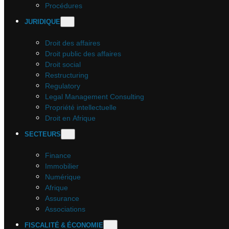
Procédures
JURIDIQUE
Droit des affaires
Droit public des affaires
Droit social
Restructuring
Regulatory
Legal Management Consulting
Propriété intellectuelle
Droit en Afrique
SECTEURS
Finance
Immobilier
Numérique
Afrique
Assurance
Associations
FISCALITÉ & ÉCONOMIE