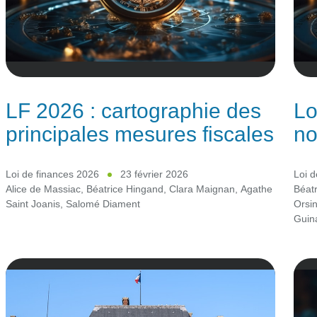
LF 2026 : cartographie des
Lo
principales mesures fiscales
no
Loi de finances 2026
23 février 2026
Loi d
Alice de Massiac
,
Béatrice Hingand
,
Clara Maignan
,
Agathe
Béat
Saint Joanis
,
Salomé Diament
Orsin
Guin