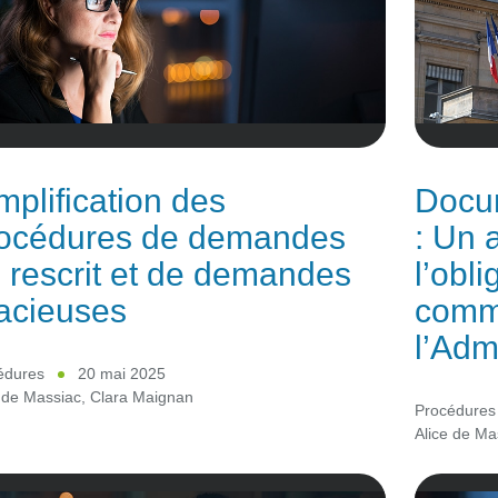
mplification des
Docum
océdures de demandes
: Un 
 rescrit et de demandes
l’obli
acieuses
comm
l’Adm
édures
20 mai 2025
 de Massiac
,
Clara Maignan
Procédures
Alice de Ma