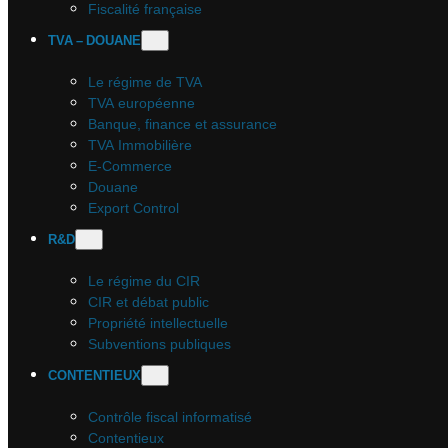
Fiscalité française
TVA – DOUANE
Le régime de TVA
TVA européenne
Banque, finance et assurance
TVA Immobilière
E-Commerce
Douane
Export Control
R&D
Le régime du CIR
CIR et débat public
Propriété intellectuelle
Subventions publiques
CONTENTIEUX
Contrôle fiscal informatisé
Contentieux