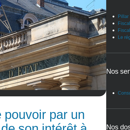
Pilla
Fiscal
Fiscal
Le ré
Nos ser
Consu
 pouvoir par un
n de son intérêt à
Nos dos