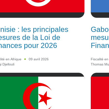
nisie : les principales
Gabon
sures de la Loi de
mesur
nances pour 2026
Finan
lité en Afrique
09 avril 2026
Fiscalité en
 Djellouli
Thomas Mug