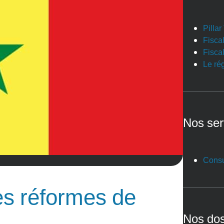
Pilla
Fiscal
Fiscal
Le ré
Nos ser
Consu
les réformes de
Nos dos