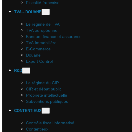
Fiscalité française
TVA – DOUANE
Le régime de TVA
TVA européenne
Banque, finance et assurance
TVA Immobilière
E-Commerce
Douane
Export Control
R&D
Le régime du CIR
CIR et débat public
Propriété intellectuelle
Subventions publiques
CONTENTIEUX
Contrôle fiscal informatisé
Contentieux