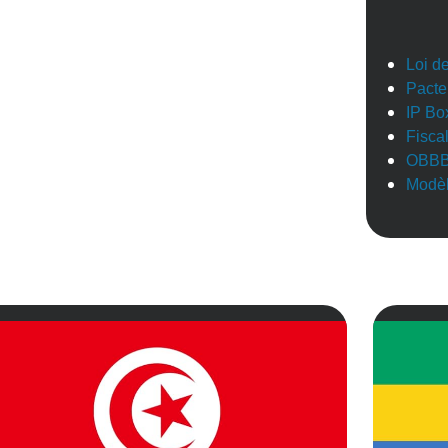
Loi d
Pacte
IP Bo
Fisca
OBB
Modèl