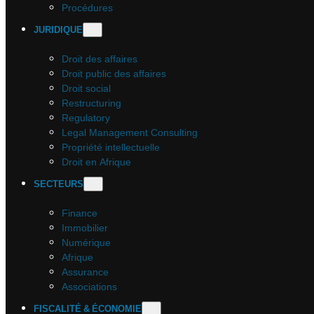
Procédures
JURIDIQUE
Droit des affaires
Droit public des affaires
Droit social
Restructuring
Regulatory
Legal Management Consulting
Propriété intellectuelle
Droit en Afrique
SECTEURS
Finance
Immobilier
Numérique
Afrique
Assurance
Associations
FISCALITÉ & ÉCONOMIE