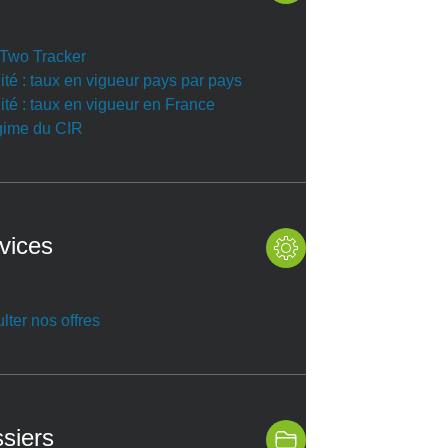
r Two Tracker
ité : taux en vigueur pays par pays
ité : taux en vigueur en France
gime du CIR
vices
lter nos offres
siers