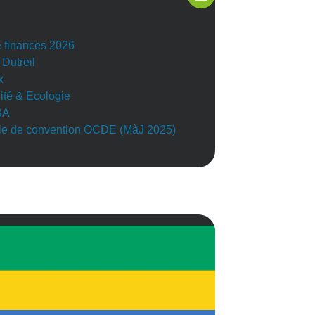
e finances 2026
 Dutreil
x
lité & Ecologie
BA
e de convention OCDE (MàJ 2025)