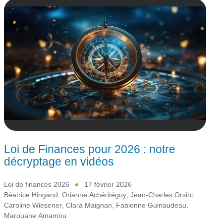
Loi de Finances pour 2026 : notre
décryptage en vidéos
Loi de finances 2026
17 février 2026
Béatrice Hingand
,
Orianne Achéritéguy
,
Jean-Charles Orsini
,
Caroline Wiesener
,
Clara Maignan
,
Fabienne Guinaudeau
,
Marouane Amamou