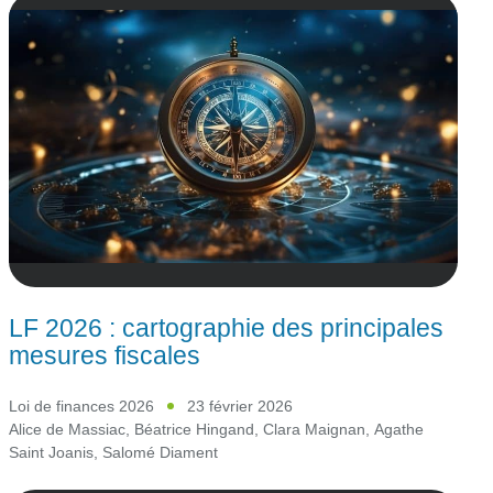
LF 2026 : cartographie des principales
mesures fiscales
Loi de finances 2026
23 février 2026
Alice de Massiac
,
Béatrice Hingand
,
Clara Maignan
,
Agathe
Saint Joanis
,
Salomé Diament