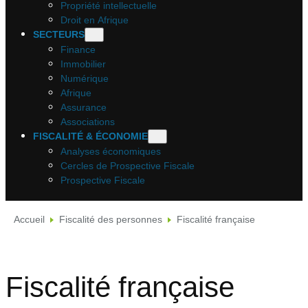
Propriété intellectuelle
Droit en Afrique
SECTEURS
Finance
Immobilier
Numérique
Afrique
Assurance
Associations
FISCALITÉ & ÉCONOMIE
Analyses économiques
Cercles de Prospective Fiscale
Prospective Fiscale
Accueil
Fiscalité des personnes
Fiscalité française
Fiscalité française