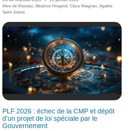
Alice de Massiac
,
Béatrice Hingand
,
Clara Maignan
,
Agathe
Saint Joanis
PLF 2026 : échec de la CMP et dépôt
d’un projet de loi spéciale par le
Gouvernement