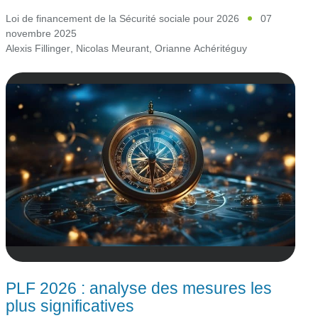
Loi de financement de la Sécurité sociale pour 2026
07
novembre 2025
Alexis Fillinger
,
Nicolas Meurant
,
Orianne Achéritéguy
PLF 2026 : analyse des mesures les
plus significatives