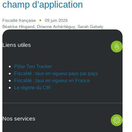
champ d’application
Fiscalité française
09 juin 2026
Béatrice Hingand
,
Orianne Achéritéguy
,
Sarah Gabaly
Liens utiles
Pillar Two Tracker
Fiscalité : taux en vigueur pays par pays
Fiscalité : taux en vigueur en France
Le régime du CIR
Nos services