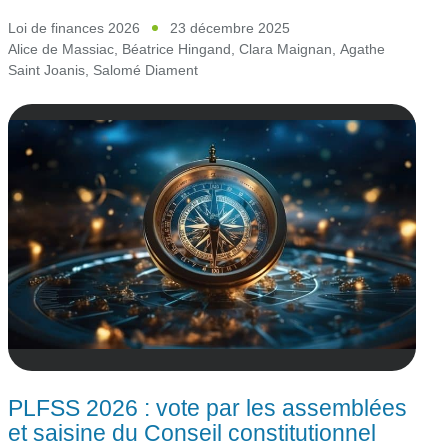
Loi de finances 2026
23 décembre 2025
Alice de Massiac
,
Béatrice Hingand
,
Clara Maignan
,
Agathe
Saint Joanis
,
Salomé Diament
PLFSS 2026 : vote par les assemblées
et saisine du Conseil constitutionnel