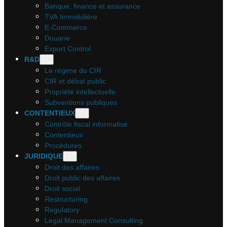
Banque, finance et assurance
TVA Immobilière
E-Commerce
Douane
Export Control
R&D
Le régime du CIR
CIR et débat public
Propriété intellectuelle
Subventions publiques
CONTENTIEUX
Contrôle fiscal informatisé
Contentieux
Procédures
JURIDIQUE
Droit des affaires
Droit public des affaires
Droit social
Restructuring
Regulatory
Legal Management Consulting