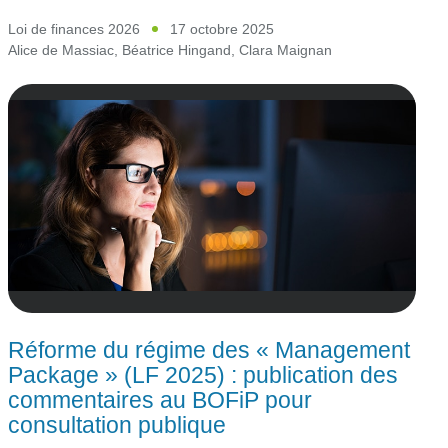
Loi de finances 2026
17 octobre 2025
Alice de Massiac
,
Béatrice Hingand
,
Clara Maignan
Réforme du régime des « Management
Package » (LF 2025) : publication des
commentaires au BOFiP pour
consultation publique