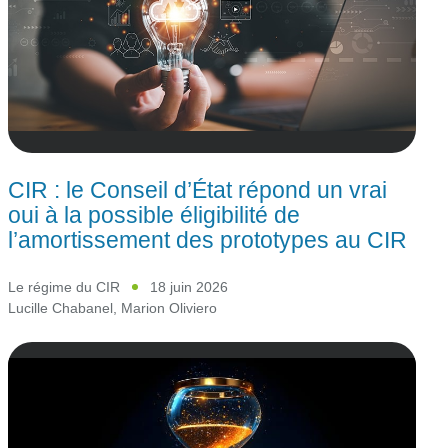
CIR : le Conseil d’État répond un vrai
oui à la possible éligibilité de
l’amortissement des prototypes au CIR
Le régime du CIR
18 juin 2026
Lucille Chabanel
,
Marion Oliviero