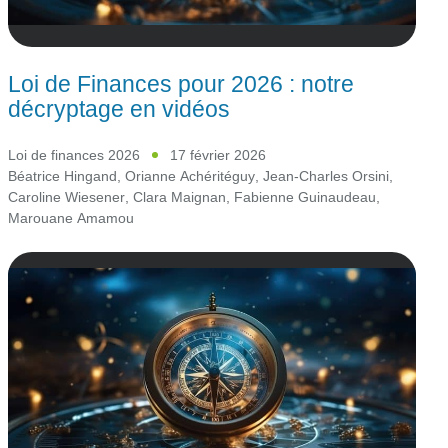
Loi de Finances pour 2026 : notre
décryptage en vidéos
Loi de finances 2026
17 février 2026
Béatrice Hingand
,
Orianne Achéritéguy
,
Jean-Charles Orsini
,
Caroline Wiesener
,
Clara Maignan
,
Fabienne Guinaudeau
,
Marouane Amamou