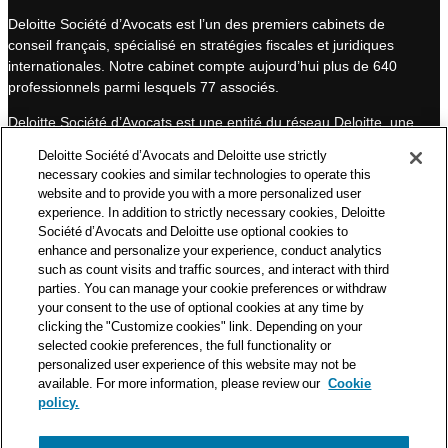
k
T
Deloitte Société d’Avocats est l’un des premiers cabinets de
e
u
conseil français, spécialisé en stratégies fiscales et juridiques
d
b
internationales. Notre cabinet compte aujourd’hui plus de 640
I
e
professionnels parmi lesquels 77 associés.
n
Deloitte Société d’Avocats est une entité du réseau Deloitte, une
des premières organisations mondiales de services
Deloitte Société d’Avocats and Deloitte use strictly
professionnels et à ce titre, travaille avec les 50 000 fiscalistes
necessary cookies and similar technologies to operate this
et juristes de Deloitte situés dans 150 pays.
website and to provide you with a more personalized user
experience. In addition to strictly necessary cookies, Deloitte
Les informations contenues sur ce blog ont pour objectif
Société d’Avocats and Deloitte use optional cookies to
d’informer ses lecteurs de manière générale. Elles ne peuvent
enhance and personalize your experience, conduct analytics
en aucun cas se substituer à un conseil délivré par un
such as count visits and traffic sources, and interact with third
professionnel en fonction d’une situation donnée. Un soin
parties. You can manage your cookie preferences or withdraw
particulier est apporté à la rédaction de nos articles, néanmoins
your consent to the use of optional cookies at any time by
Deloitte Société d’Avocats décline toute responsabilité relative
clicking the "Customize cookies" link. Depending on your
selected cookie preferences, the full functionality or
aux éventuelles erreurs et omissions qu’ils pourraient contenir.​
personalized user experience of this website may not be
available. For more information, please review our
Cookie
policy.