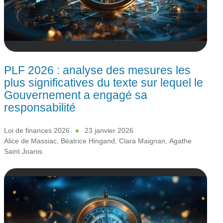
PLF 2026 : analyse des mesures les
plus significatives du texte sur lequel le
Gouvernement a engagé sa
responsabilité
Loi de finances 2026
23 janvier 2026
Alice de Massiac
,
Béatrice Hingand
,
Clara Maignan
,
Agathe
Saint Joanis