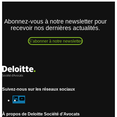
Abonnez-vous à notre newsletter pour
recevoir nos dernières actualités.
S’abonner à notre newsletter
Suivez-nous sur les réseaux sociaux
L
Y
i
o
n
u
À propos de Deloitte Société d’Avocats