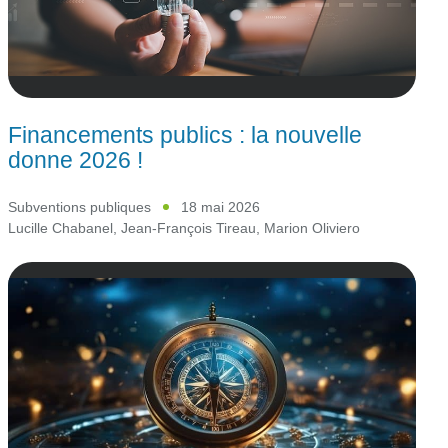
Financements publics : la nouvelle
donne 2026 !
Subventions publiques
18 mai 2026
Lucille Chabanel
,
Jean-François Tireau
,
Marion Oliviero