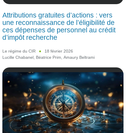
Attributions gratuites d’actions : vers
une reconnaissance de l’éligibilité de
ces dépenses de personnel au crédit
d’impôt recherche
Le régime du CIR
18 février 2026
Lucille Chabanel
,
Béatrice Prim
,
Amaury Beltrami