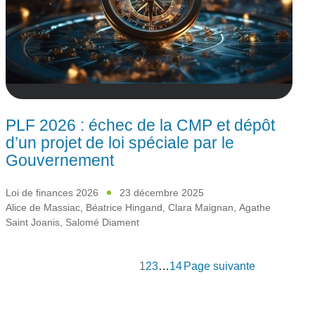
PLF 2026 : échec de la CMP et dépôt
d’un projet de loi spéciale par le
Gouvernement
Loi de finances 2026
23 décembre 2025
Alice de Massiac
,
Béatrice Hingand
,
Clara Maignan
,
Agathe
Saint Joanis
,
Salomé Diament
1
2
3
…
14
Page suivante