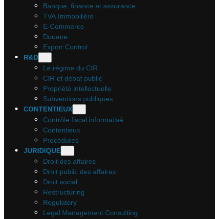
Banque, finance et assurance
TVA Immobilière
E-Commerce
Douane
Export Control
R&D
Le régime du CIR
CIR et débat public
Propriété intellectuelle
Subventions publiques
CONTENTIEUX
Contrôle fiscal informatisé
Contentieux
Procédures
JURIDIQUE
Droit des affaires
Droit public des affaires
Droit social
Restructuring
Regulatory
Legal Management Consulting