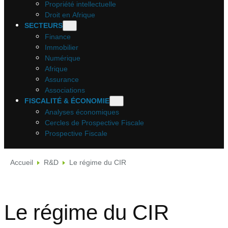
Propriété intellectuelle
Droit en Afrique
SECTEURS
Finance
Immobilier
Numérique
Afrique
Assurance
Associations
FISCALITÉ & ÉCONOMIE
Analyses économiques
Cercles de Prospective Fiscale
Prospective Fiscale
Accueil
R&D
Le régime du CIR
Le régime du CIR