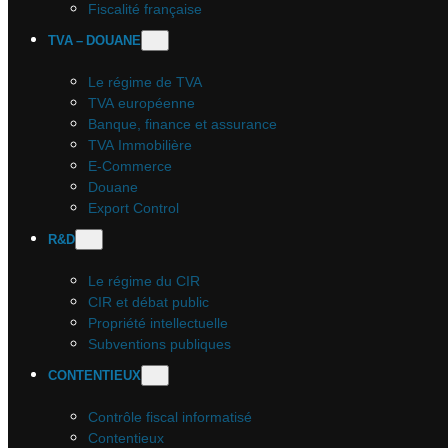
Fiscalité française
TVA – DOUANE
Le régime de TVA
TVA européenne
Banque, finance et assurance
TVA Immobilière
E-Commerce
Douane
Export Control
R&D
Le régime du CIR
CIR et débat public
Propriété intellectuelle
Subventions publiques
CONTENTIEUX
Contrôle fiscal informatisé
Contentieux