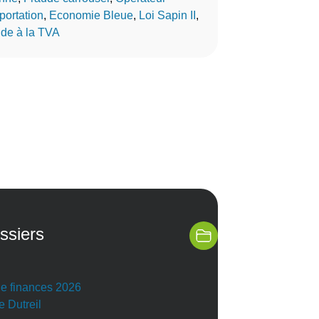
portation
, 
Economie Bleue
, 
Loi Sapin II
, 
de à la TVA
ssiers
de finances 2026
e Dutreil