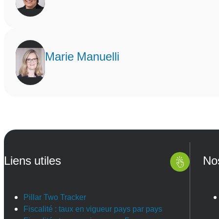
Marie Manuelli
Liens utiles
No
Pillar Two Tracker
Fiscalité : taux en vigueur pays par pays