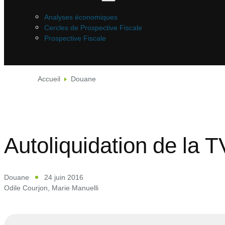
Analyses économiques
Cercles de Prospective Fiscale
Prospective Fiscale
Accueil
Douane
Autoliquidation de la T
Douane
24 juin 2016
Odile Courjon
,
Marie Manuelli