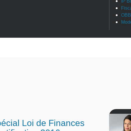
IP B
Fisc
OBB
Modè
écial Loi de Finances