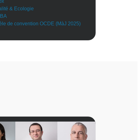
ox
alité & Ecologie
BA
le de convention OCDE (MàJ 2025)