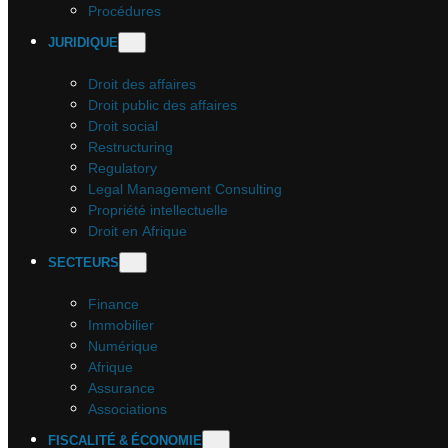
Procédures
JURIDIQUE
Droit des affaires
Droit public des affaires
Droit social
Restructuring
Regulatory
Legal Management Consulting
Propriété intellectuelle
Droit en Afrique
SECTEURS
Finance
Immobilier
Numérique
Afrique
Assurance
Associations
FISCALITÉ & ÉCONOMIE