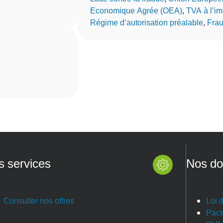
Economique Agrée (OEA)
, 
TVA à l’im
Régime d’autorisation préalable
, 
Frau
s services
Nos do
Consulter nos offres
Loi 
Pact