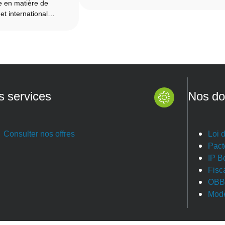
le en matière de
 et international…
s services
Nos do
Consulter nos offres
Loi 
Pact
IP B
Fisc
OBB
Modè