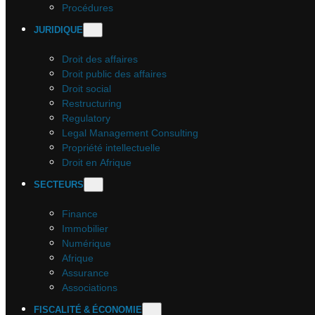
Procédures
JURIDIQUE
Droit des affaires
Droit public des affaires
Droit social
Restructuring
Regulatory
Legal Management Consulting
Propriété intellectuelle
Droit en Afrique
SECTEURS
Finance
Immobilier
Numérique
Afrique
Assurance
Associations
FISCALITÉ & ÉCONOMIE