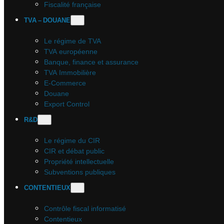
Fiscalité française
TVA – DOUANE
Le régime de TVA
TVA européenne
Banque, finance et assurance
TVA Immobilière
E-Commerce
Douane
Export Control
R&D
Le régime du CIR
CIR et débat public
Propriété intellectuelle
Subventions publiques
CONTENTIEUX
Contrôle fiscal informatisé
Contentieux