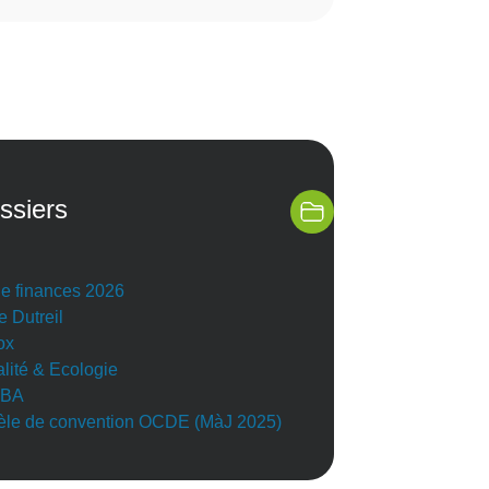
ssiers
de finances 2026
e Dutreil
ox
alité & Ecologie
BA
le de convention OCDE (MàJ 2025)