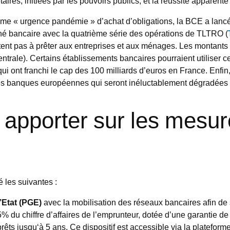
ires, initiées par les pouvoirs publics, et la réussite apparent
me « urgence pandémie » d’achat d’obligations, la BCE a lancé
ché bancaire avec la quatrième série des opérations de TLTRO (
ent pas à prêter aux entreprises et aux ménages. Les montants e
ntrale). Certains établissements bancaires pourraient utiliser 
 ont franchi le cap des 100 milliards d’euros en France. Enfin, 
des banques européennes qui seront inéluctablement dégradées p
 apporter sur les mesur
 les suivantes :
’Etat (PGE)
avec la mobilisation des réseaux bancaires afin de s
% du chiffre d’affaires de l’emprunteur, dotée d’une garantie d
prêts jusqu‘à 5 ans. Ce dispositif est accessible via la platefo