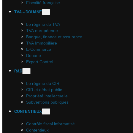
Fiscalité française
TVA – DOUANE
Le régime de TVA
TVA européenne
Banque, finance et assurance
TVA Immobilière
E-Commerce
Douane
Export Control
R&D
Le régime du CIR
CIR et débat public
Propriété intellectuelle
Subventions publiques
CONTENTIEUX
Contrôle fiscal informatisé
Contentieux