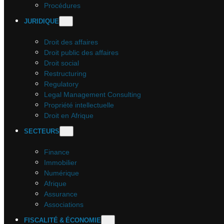
Procédures
JURIDIQUE
Droit des affaires
Droit public des affaires
Droit social
Restructuring
Regulatory
Legal Management Consulting
Propriété intellectuelle
Droit en Afrique
SECTEURS
Finance
Immobilier
Numérique
Afrique
Assurance
Associations
FISCALITÉ & ÉCONOMIE