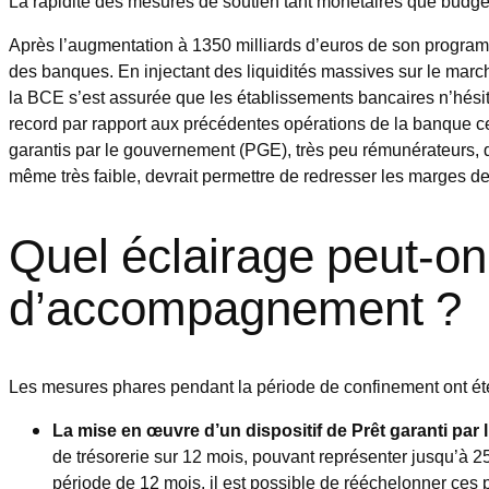
La rapidité des mesures de soutien tant monétaires que budgéta
Après l’augmentation à 1350 milliards d’euros de son program
des banques. En injectant des liquidités massives sur le mar
la BCE s’est assurée que les établissements bancaires n’hésit
record par rapport aux précédentes opérations de la banque ce
garantis par le gouvernement (PGE), très peu rémunérateurs, qui
même très faible, devrait permettre de redresser les marges 
Quel éclairage peut-on
d’accompagnement ?
Les mesures phares pendant la période de confinement ont été
La mise en œuvre d’un dispositif de Prêt garanti par l
de trésorerie sur 12 mois, pouvant représenter jusqu’à 25
période de 12 mois, il est possible de rééchelonner ces 