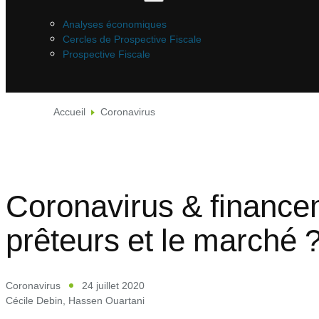
Analyses économiques
Cercles de Prospective Fiscale
Prospective Fiscale
Accueil
Coronavirus
Coronavirus & finance
prêteurs et le marché 
Coronavirus
24 juillet 2020
Cécile Debin
,
Hassen Ouartani