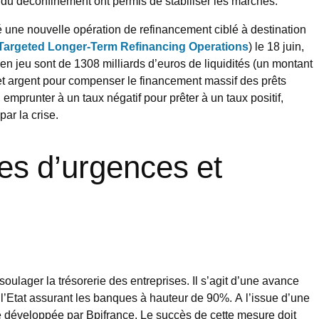
e du déconfinement ont permis de stabiliser les marchés.
 une nouvelle opération de refinancement ciblé à destination
Targeted Longer-Term Refinancing Operations
) le 18 juin,
n jeu sont de 1308 milliards d’euros de liquidités (un montant
cet argent pour compenser le financement massif des prêts
emprunter à un taux négatif pour prêter à un taux positif,
ar la crise.
es d’urgences et
oulager la trésorerie des entreprises. Il s’agit d’une avance
e l’Etat assurant les banques à hauteur de 90%. A l’issue d’une
rme développée par Bpifrance. Le succès de cette mesure doit