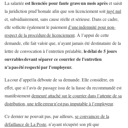
est licenciée pour faute grave un mois après
La salariée
et saisit
la juridiction prud’homale afin que son licenciement soit
jugé nul
et, subsidiairement, sans cause réelle et sérieuse. Dans ce cadre,
elle sollicite également le paiement
d’une indemnité pour non-
respect de la procédure de licenciement
. À l’appui de cette
demande, elle fait valoir que, n’ayant jamais été destinataire de la
le délai de 5 jours
lettre de convocation à l’entretien préalable,
ouvrables devant séparer ce courrier de l’entretien
n’a pas été respecté par l’employeur.
La cour d’appel la déboute de sa demande. Elle considère, en
effet, que si l’avis de passage issu de la liasse du recommandé est
manifestement
demeuré attaché sur le courrier dans l’attente de sa
distribution, une telle erreur n’est pas imputable à l’employeur
.
Ce dernier ne pouvait pas, par ailleurs,
se convaincre de la
défaillance de La Poste
, n’ayant récupéré son pli que