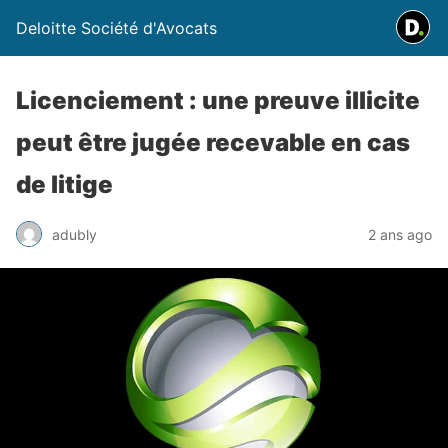
Deloitte Société d'Avocats
Licenciement : une preuve illicite
peut être jugée recevable en cas
de litige
adubly
2 ans ago