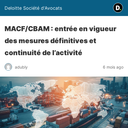
Deloitte Société d'Avocats
MACF/CBAM : entrée en vigueur
des mesures définitives et
continuité de l’activité
adubly
6 mois ago