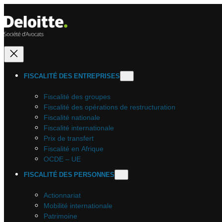
Aller
au
contenu
FISCALITÉ DES ENTREPRISES
Fiscalité des groupes
Fiscalité des opérations de restructuration
Fiscalité nationale
Fiscalité internationale
Prix de transfert
Fiscalité en Afrique
OCDE – UE
FISCALITÉ DES PERSONNES
Actionnariat
Mobilité internationale
Patrimoine