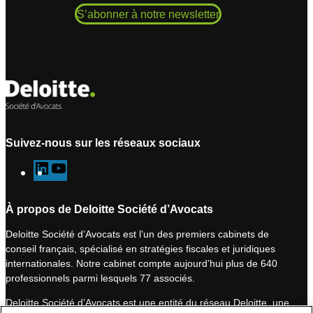
S’abonner à notre newsletter
Suivez-nous sur les réseaux sociaux
L
Y
i
o
n
u
À propos de Deloitte Société d’Avocats
k
T
Deloitte Société d’Avocats est l’un des premiers cabinets de
e
u
conseil français, spécialisé en stratégies fiscales et juridiques
d
b
internationales. Notre cabinet compte aujourd’hui plus de 640
I
e
professionnels parmi lesquels 77 associés.
n
Deloitte Société d’Avocats est une entité du réseau Deloitte, une