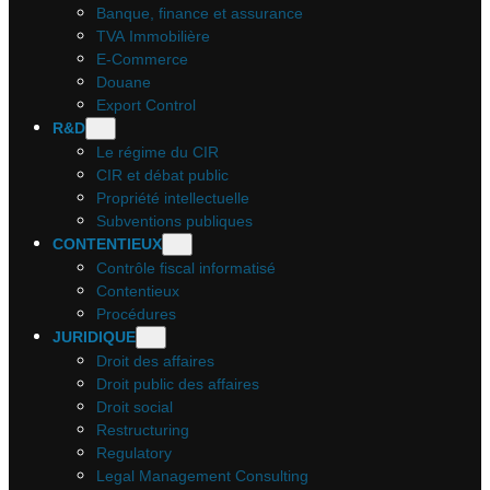
Banque, finance et assurance
TVA Immobilière
E-Commerce
Douane
Export Control
R&D
Le régime du CIR
CIR et débat public
Propriété intellectuelle
Subventions publiques
CONTENTIEUX
Contrôle fiscal informatisé
Contentieux
Procédures
JURIDIQUE
Droit des affaires
Droit public des affaires
Droit social
Restructuring
Regulatory
Legal Management Consulting