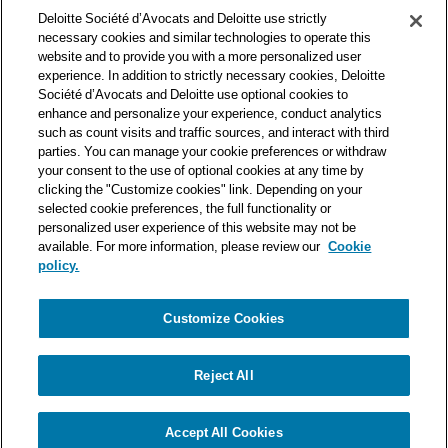
des premières organisations mondiales de services
Deloitte Société d’Avocats and Deloitte use strictly
professionnels et à ce titre, travaille avec les 50 000 fiscalistes
necessary cookies and similar technologies to operate this
et juristes de Deloitte situés dans 150 pays.
website and to provide you with a more personalized user
experience. In addition to strictly necessary cookies, Deloitte
Les informations contenues sur ce blog ont pour objectif
Société d’Avocats and Deloitte use optional cookies to
d’informer ses lecteurs de manière générale. Elles ne peuvent
enhance and personalize your experience, conduct analytics
en aucun cas se substituer à un conseil délivré par un
such as count visits and traffic sources, and interact with third
professionnel en fonction d’une situation donnée. Un soin
parties. You can manage your cookie preferences or withdraw
particulier est apporté à la rédaction de nos articles, néanmoins
your consent to the use of optional cookies at any time by
Deloitte Société d’Avocats décline toute responsabilité relative
clicking the "Customize cookies" link. Depending on your
selected cookie preferences, the full functionality or
aux éventuelles erreurs et omissions qu’ils pourraient contenir.​
personalized user experience of this website may not be
available. For more information, please review our
Cookie
policy.
Customize Cookies
Politique de confidentialité
Mentions légales
Politique de cookies
Reject All
© Deloitte Société d’Avocats. Une entité du réseau Deloitte.
Accept All Cookies