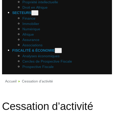
Propriété intellectuelle
Droit en Afrique
SECTEURS
Finance
Immobilier
Numérique
Afrique
Assurance
Associations
FISCALITÉ & ÉCONOMIE
Analyses économiques
Cercles de Prospective Fiscale
Prospective Fiscale
Accueil
Cessation d’activité
Cessation d’activité