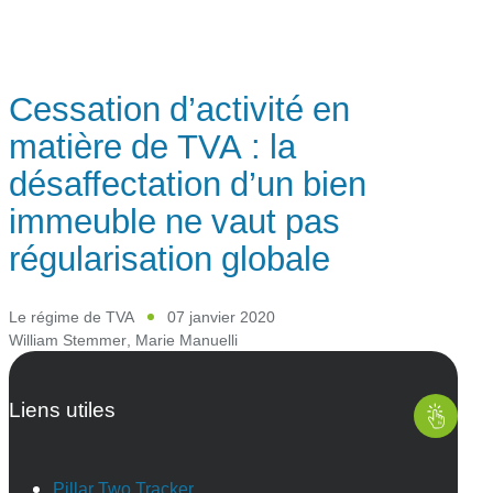
Cessation d’activité en
matière de TVA : la
désaffectation d’un bien
immeuble ne vaut pas
régularisation globale
Le régime de TVA
07 janvier 2020
William Stemmer
,
Marie Manuelli
Liens utiles
Pillar Two Tracker