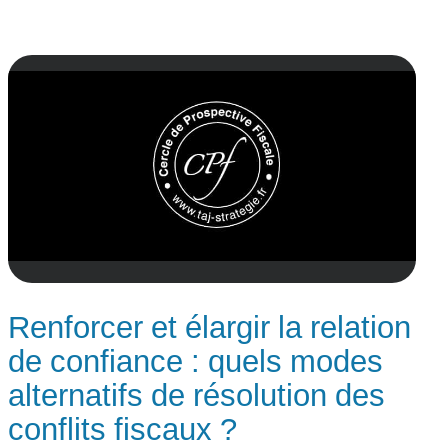
Renforcer et élargir la relation
de confiance : quels modes
alternatifs de résolution des
conflits fiscaux ?