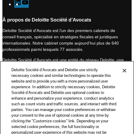
L
Y
i
o
n
u
À propos de Deloitte Société d’Avocats
k
T
Deloitte Société d’Avocats est l’un des premiers cabinets de
e
u
conseil français, spécialisé en stratégies fiscales et juridiques
d
b
internationales. Notre cabinet compte aujourd’hui plus de 640
I
e
professionnels parmi lesquels 77 associés.
n
Deloitte Société d’Avocats est une entité du réseau Deloitte, une
des premières organisations mondiales de services
Deloitte Société d’Avocats and Deloitte use strictly
professionnels et à ce titre, travaille avec les 50 000 fiscalistes
necessary cookies and similar technologies to operate this
et juristes de Deloitte situés dans 150 pays.
website and to provide you with a more personalized user
experience. In addition to strictly necessary cookies, Deloitte
Les informations contenues sur ce blog ont pour objectif
Société d’Avocats and Deloitte use optional cookies to
d’informer ses lecteurs de manière générale. Elles ne peuvent
enhance and personalize your experience, conduct analytics
en aucun cas se substituer à un conseil délivré par un
such as count visits and traffic sources, and interact with third
professionnel en fonction d’une situation donnée. Un soin
parties. You can manage your cookie preferences or withdraw
particulier est apporté à la rédaction de nos articles, néanmoins
your consent to the use of optional cookies at any time by
Deloitte Société d’Avocats décline toute responsabilité relative
clicking the "Customize cookies" link. Depending on your
selected cookie preferences, the full functionality or
aux éventuelles erreurs et omissions qu’ils pourraient contenir.​
personalized user experience of this website may not be