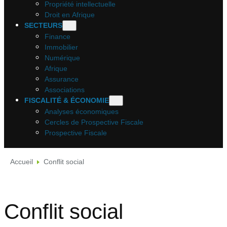
Propriété intellectuelle
Droit en Afrique
SECTEURS
Finance
Immobilier
Numérique
Afrique
Assurance
Associations
FISCALITÉ & ÉCONOMIE
Analyses économiques
Cercles de Prospective Fiscale
Prospective Fiscale
Accueil
Conflit social
Conflit social