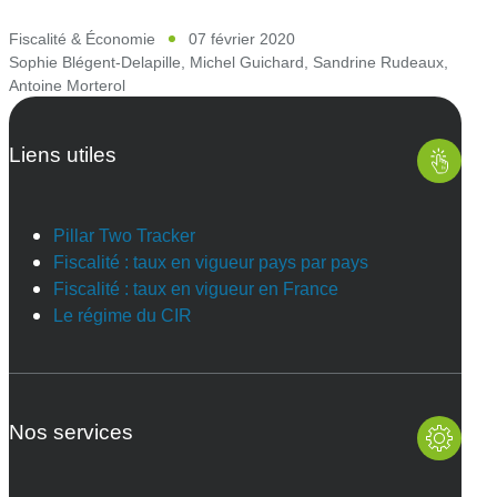
Fiscalité & Économie
07 février 2020
Sophie Blégent-Delapille
,
Michel Guichard
,
Sandrine Rudeaux
,
Antoine Morterol
Liens utiles
Pillar Two Tracker
Fiscalité : taux en vigueur pays par pays
Fiscalité : taux en vigueur en France
Le régime du CIR
Nos services