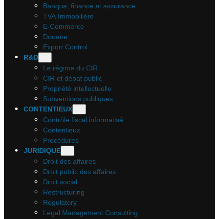
Banque, finance et assurance
TVA Immobilière
E-Commerce
Douane
Export Control
R&D
Le régime du CIR
CIR et débat public
Propriété intellectuelle
Subventions publiques
CONTENTIEUX
Contrôle fiscal informatisé
Contentieux
Procédures
JURIDIQUE
Droit des affaires
Droit public des affaires
Droit social
Restructuring
Regulatory
Legal Management Consulting