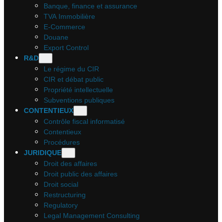
Banque, finance et assurance
TVA Immobilière
E-Commerce
Douane
Export Control
R&D
Le régime du CIR
CIR et débat public
Propriété intellectuelle
Subventions publiques
CONTENTIEUX
Contrôle fiscal informatisé
Contentieux
Procédures
JURIDIQUE
Droit des affaires
Droit public des affaires
Droit social
Restructuring
Regulatory
Legal Management Consulting