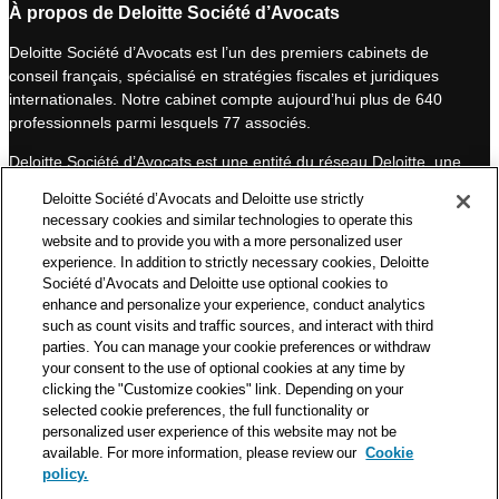
n
u
À propos de Deloitte Société d’Avocats
k
T
Deloitte Société d’Avocats est l’un des premiers cabinets de
e
u
conseil français, spécialisé en stratégies fiscales et juridiques
d
b
internationales. Notre cabinet compte aujourd’hui plus de 640
I
e
professionnels parmi lesquels 77 associés.
n
Deloitte Société d’Avocats est une entité du réseau Deloitte, une
des premières organisations mondiales de services
Deloitte Société d’Avocats and Deloitte use strictly
professionnels et à ce titre, travaille avec les 50 000 fiscalistes
necessary cookies and similar technologies to operate this
et juristes de Deloitte situés dans 150 pays.
website and to provide you with a more personalized user
experience. In addition to strictly necessary cookies, Deloitte
Les informations contenues sur ce blog ont pour objectif
Société d’Avocats and Deloitte use optional cookies to
d’informer ses lecteurs de manière générale. Elles ne peuvent
enhance and personalize your experience, conduct analytics
en aucun cas se substituer à un conseil délivré par un
such as count visits and traffic sources, and interact with third
professionnel en fonction d’une situation donnée. Un soin
parties. You can manage your cookie preferences or withdraw
particulier est apporté à la rédaction de nos articles, néanmoins
your consent to the use of optional cookies at any time by
Deloitte Société d’Avocats décline toute responsabilité relative
clicking the "Customize cookies" link. Depending on your
selected cookie preferences, the full functionality or
aux éventuelles erreurs et omissions qu’ils pourraient contenir.​
personalized user experience of this website may not be
available. For more information, please review our
Cookie
policy.