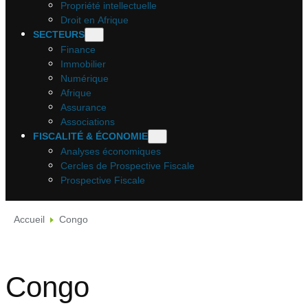
Propriété intellectuelle
Droit en Afrique
SECTEURS
Finance
Immobilier
Numérique
Afrique
Assurance
Associations
FISCALITÉ & ÉCONOMIE
Analyses économiques
Cercles de Prospective Fiscale
Prospective Fiscale
Accueil
Congo
Congo