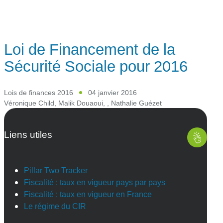
Loi de Financement de la
Sécurité Sociale pour 2016
Lois de finances 2016
04 janvier 2016
Véronique Child
,
Malik Douaoui
,
,
Nathalie Guézet
Liens utiles
Pillar Two Tracker
Fiscalité : taux en vigueur pays par pays
Fiscalité : taux en vigueur en France
Le régime du CIR