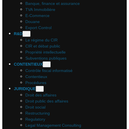
Banque, finance et assurance
TVA Immobilière
E-Commerce
Douane
Export Control
R&D
Le régime du CIR
CIR et débat public
Propriété intellectuelle
Subventions publiques
CONTENTIEUX
Contrôle fiscal informatisé
Contentieux
Procédures
JURIDIQUE
Droit des affaires
Droit public des affaires
Droit social
Restructuring
Regulatory
Legal Management Consulting