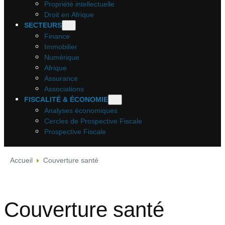
Propriété intellectuelle
Droit en Afrique
SECTEURS
Finance
Immobilier
Numérique
Afrique
Assurance
Associations
FISCALITÉ & ÉCONOMIE
Analyses économiques
Cercles de Prospective Fiscale
Prospective Fiscale
Accueil
Couverture santé
Couverture santé