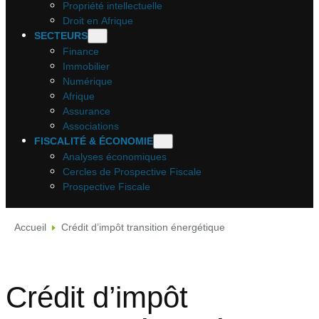
Propriété intellectuelle
Droit en Afrique
SECTEURS
Finance
Immobilier
Numérique
Afrique
Assurance
Associations
FISCALITÉ & ÉCONOMIE
Analyses économiques
Cercles de Prospective Fiscale
Prospective Fiscale
Accueil
Crédit d’impôt transition énergétique
Crédit d’impôt