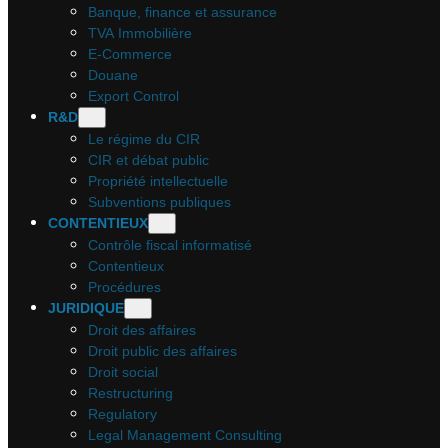
Banque, finance et assurance
TVA Immobilière
E-Commerce
Douane
Export Control
R&D
Le régime du CIR
CIR et débat public
Propriété intellectuelle
Subventions publiques
CONTENTIEUX
Contrôle fiscal informatisé
Contentieux
Procédures
JURIDIQUE
Droit des affaires
Droit public des affaires
Droit social
Restructuring
Regulatory
Legal Management Consulting