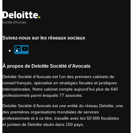
Suivez-nous sur les réseaux sociaux
L
Y
i
o
n
u
À propos de Deloitte Société d’Avocats
k
T
Deloitte Société d’Avocats est l’un des premiers cabinets de
e
u
conseil français, spécialisé en stratégies fiscales et juridiques
d
b
internationales. Notre cabinet compte aujourd’hui plus de 640
I
e
professionnels parmi lesquels 77 associés.
n
Deloitte Société d’Avocats est une entité du réseau Deloitte, une
des premières organisations mondiales de services
professionnels et à ce titre, travaille avec les 50 000 fiscalistes
et juristes de Deloitte situés dans 150 pays.