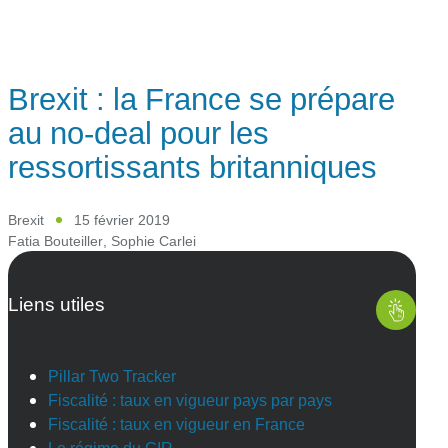
Brexit : la France se prépare
au no-deal pour les
ressortissants britanniques
Brexit
15 février 2019
Fatia Bouteiller
,
Sophie Carlei
Liens utiles
Pillar Two Tracker
Fiscalité : taux en vigueur pays par pays
Fiscalité : taux en vigueur en France