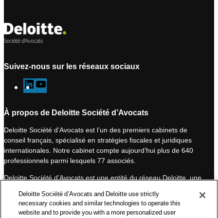
Suivez-nous sur les réseaux sociaux
L
Y
i
o
n
u
À propos de Deloitte Société d’Avocats
k
T
Deloitte Société d’Avocats est l’un des premiers cabinets de
e
u
conseil français, spécialisé en stratégies fiscales et juridiques
d
b
internationales. Notre cabinet compte aujourd’hui plus de 640
I
e
professionnels parmi lesquels 77 associés.
n
Deloitte Société d’Avocats est une entité du réseau Deloitte, une
des premières organisations mondiales de services
Deloitte Société d’Avocats and Deloitte use strictly
professionnels et à ce titre, travaille avec les 50 000 fiscalistes
necessary cookies and similar technologies to operate this
et juristes de Deloitte situés dans 150 pays.
website and to provide you with a more personalized user