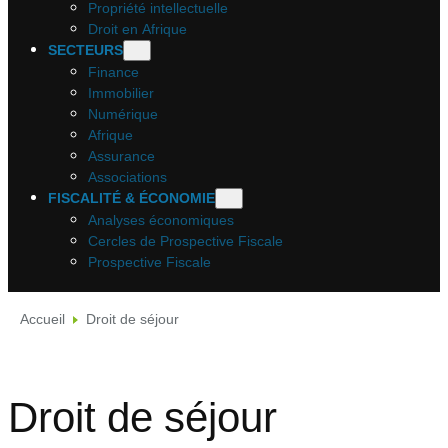
Propriété intellectuelle
Droit en Afrique
SECTEURS
Finance
Immobilier
Numérique
Afrique
Assurance
Associations
FISCALITÉ & ÉCONOMIE
Analyses économiques
Cercles de Prospective Fiscale
Prospective Fiscale
Accueil
Droit de séjour
Droit de séjour