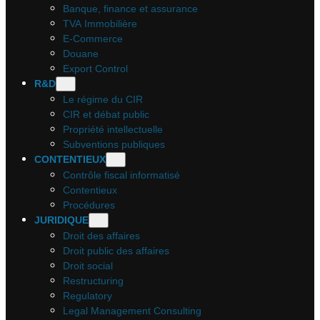
Banque, finance et assurance
TVA Immobilière
E-Commerce
Douane
Export Control
R&D
Le régime du CIR
CIR et débat public
Propriété intellectuelle
Subventions publiques
CONTENTIEUX
Contrôle fiscal informatisé
Contentieux
Procédures
JURIDIQUE
Droit des affaires
Droit public des affaires
Droit social
Restructuring
Regulatory
Legal Management Consulting