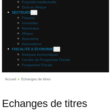
Propriété intellectuelle
Droit en Afrique
SECTEURS
Finance
Immobilier
Numérique
Afrique
Assurance
Associations
FISCALITÉ & ÉCONOMIE
Analyses économiques
Cercles de Prospective Fiscale
Prospective Fiscale
Accueil
Echanges de titres
Echanges de titres