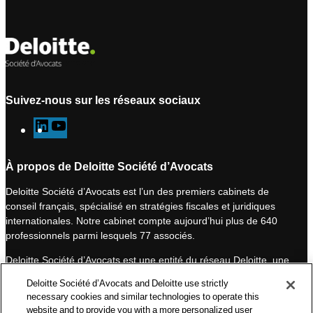
Suivez-nous sur les réseaux sociaux
L
Y
i
o
n
u
À propos de Deloitte Société d’Avocats
k
T
Deloitte Société d’Avocats est l’un des premiers cabinets de
e
u
conseil français, spécialisé en stratégies fiscales et juridiques
d
b
internationales. Notre cabinet compte aujourd’hui plus de 640
I
e
professionnels parmi lesquels 77 associés.
n
Deloitte Société d’Avocats est une entité du réseau Deloitte, une
des premières organisations mondiales de services
Deloitte Société d’Avocats and Deloitte use strictly
professionnels et à ce titre, travaille avec les 50 000 fiscalistes
necessary cookies and similar technologies to operate this
et juristes de Deloitte situés dans 150 pays.
website and to provide you with a more personalized user