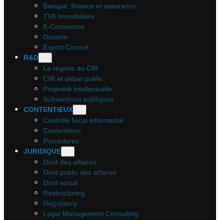
Banque, finance et assurance
TVA Immobilière
E-Commerce
Douane
Export Control
R&D
Le régime du CIR
CIR et débat public
Propriété intellectuelle
Subventions publiques
CONTENTIEUX
Contrôle fiscal informatisé
Contentieux
Procédures
JURIDIQUE
Droit des affaires
Droit public des affaires
Droit social
Restructuring
Regulatory
Legal Management Consulting