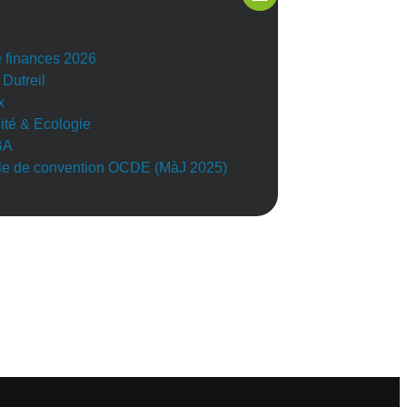
e finances 2026
 Dutreil
x
lité & Ecologie
BA
e de convention OCDE (MàJ 2025)