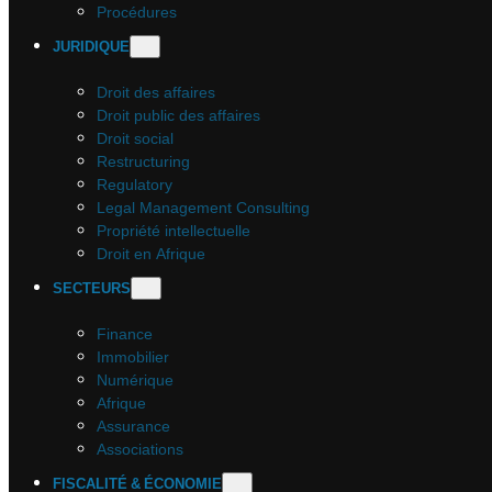
Procédures
JURIDIQUE
Droit des affaires
Droit public des affaires
Droit social
Restructuring
Regulatory
Legal Management Consulting
Propriété intellectuelle
Droit en Afrique
SECTEURS
Finance
Immobilier
Numérique
Afrique
Assurance
Associations
FISCALITÉ & ÉCONOMIE