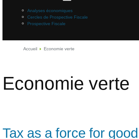
Analyses économiques
Cercles de Prospective Fiscale
Prospective Fiscale
Accueil
Economie verte
Economie verte
Tax as a force for good