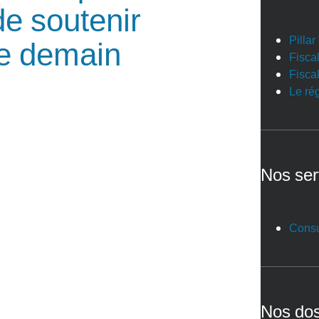
de soutenir
Pilla
de demain
Fiscal
Fiscal
Le ré
Nos ser
Consu
Nos dos