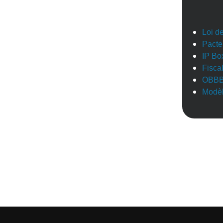
Loi d
Pacte
IP Bo
Fisca
OBB
Modèl