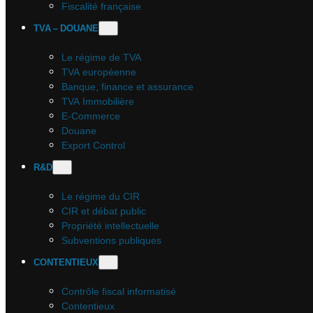
Fiscalité française
TVA – DOUANE
Le régime de TVA
TVA européenne
Banque, finance et assurance
TVA Immobilière
E-Commerce
Douane
Export Control
R&D
Le régime du CIR
CIR et débat public
Propriété intellectuelle
Subventions publiques
CONTENTIEUX
Contrôle fiscal informatisé
Contentieux