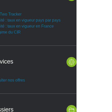
r Two Tracker
ité : taux en vigueur pays par pays
ité : taux en vigueur en France
gime du CIR
vices
lter nos offres
siers