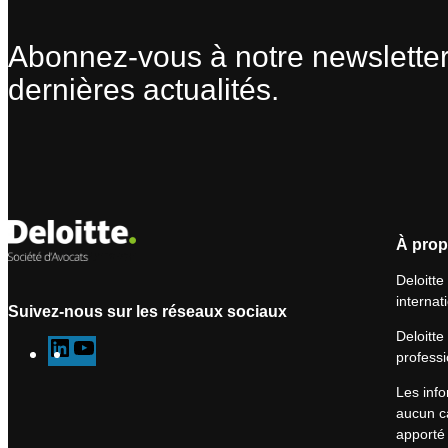
Abonnez-vous à notre newsletter
dernières actualités.
À prop
Deloitte
internat
Suivez-nous sur les réseaux sociaux
Deloitte
L
Y
professi
i
o
Les info
n
u
aucun ca
k
T
apporté 
e
u