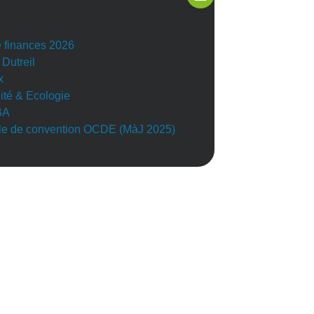
e finances 2026
 Dutreil
x
lité & Ecologie
BA
e de convention OCDE (MàJ 2025)