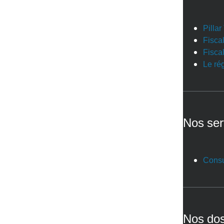
Pilla
Fiscal
Fiscal
Le ré
Nos ser
Consu
Nos dos