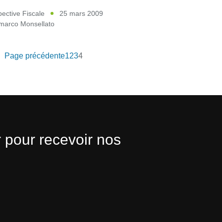
ective Fiscale
25 mars 2009
marco Monsellato
Page précédente
1
2
3
4
 pour recevoir nos