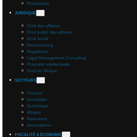
Procédures
JURIDIQUE
Droit des affaires
Droit public des affaires
Droit social
Restructuring
Regulatory
Legal Management Consulting
Propriété intellectuelle
Droit en Afrique
SECTEURS
Finance
Immobilier
Numérique
Afrique
Assurance
Associations
FISCALITÉ & ÉCONOMIE