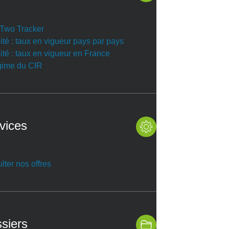
r Two Tracker
ité : taux en vigueur pays par pays
ité : taux en vigueur en France
gime du CIR
vices
lter nos offres
siers