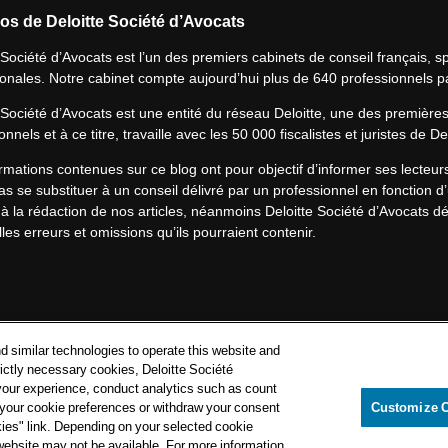
os de Deloitte Société d’Avocats
 Société d’Avocats est l’un des premiers cabinets de conseil français, spé
ionales. Notre cabinet compte aujourd’hui plus de 640 professionnels p
 Société d’Avocats est une entité du réseau Deloitte, une des première
onnels et à ce titre, travaille avec les 50 000 fiscalistes et juristes de D
rmations contenues sur ce blog ont pour objectif d’informer ses lecteu
s se substituer à un conseil délivré par un professionnel en fonction d’
à la rédaction de nos articles, néanmoins Deloitte Société d’Avocats déc
les erreurs et omissions qu’ils pourraient contenir.​
Politique de confidentialité
d similar technologies to operate this website and
Mentions légales
rictly necessary cookies, Deloitte Société
your experience, conduct analytics such as count
Politique de cookies
e your cookie preferences or withdraw your consent
Customize 
kies" link. Depending on your selected cookie
loitte Société d’Avocats. Une entité du réseau Deloitte.
 website may not be available. For more information,