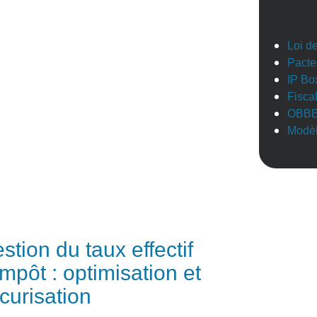
Loi d
Pacte
IP Bo
Fisca
OBB
Modèl
stion du taux effectif
impôt : optimisation et
curisation