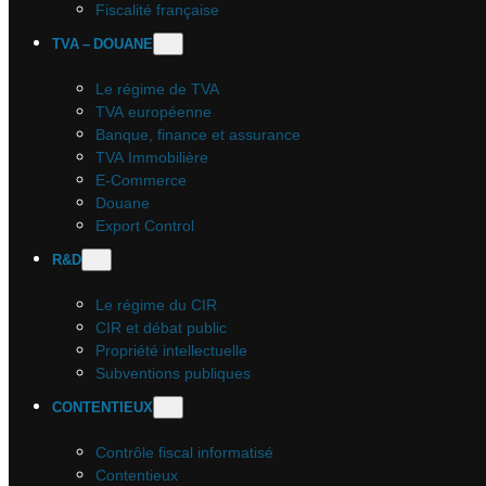
Fiscalité française
TVA – DOUANE
Le régime de TVA
TVA européenne
Banque, finance et assurance
TVA Immobilière
E-Commerce
Douane
Export Control
R&D
Le régime du CIR
CIR et débat public
Propriété intellectuelle
Subventions publiques
CONTENTIEUX
Contrôle fiscal informatisé
Contentieux