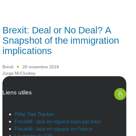
Brexit: Deal or No Deal? A
Snapshot of the immigration
implications
Brexit
20 novembre 2018
Jurga McCluskey
Liens utiles
Pillar Two Tracker
Fiscalité : taux en vigueur pays par pays
Fiscalité : taux en vigueur en France