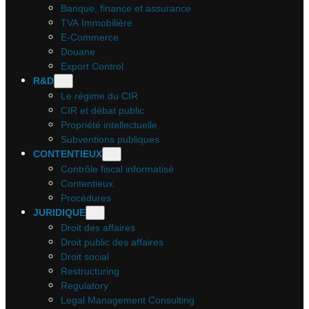
Banque, finance et assurance
TVA Immobilière
E-Commerce
Douane
Export Control
R&D
Le régime du CIR
CIR et débat public
Propriété intellectuelle
Subventions publiques
CONTENTIEUX
Contrôle fiscal informatisé
Contentieux
Procédures
JURIDIQUE
Droit des affaires
Droit public des affaires
Droit social
Restructuring
Regulatory
Legal Management Consulting