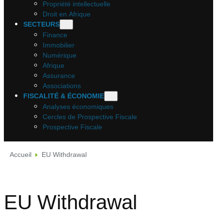
Propriété intellectuelle
Droit en Afrique
SECTEURS
Finance
Immobilier
Numérique
Afrique
Assurance
Associations
FISCALITÉ & ÉCONOMIE
Analyses économiques
Cercles de Prospective Fiscale
Prospective Fiscale
Accueil
EU Withdrawal
EU Withdrawal