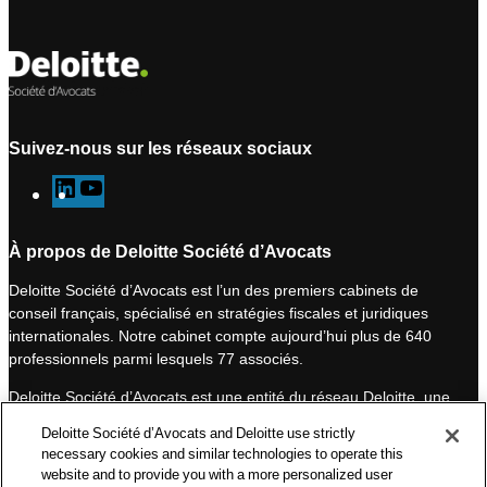
Suivez-nous sur les réseaux sociaux
L
Y
i
o
n
u
À propos de Deloitte Société d’Avocats
k
T
Deloitte Société d’Avocats est l’un des premiers cabinets de
e
u
conseil français, spécialisé en stratégies fiscales et juridiques
d
b
internationales. Notre cabinet compte aujourd’hui plus de 640
I
e
professionnels parmi lesquels 77 associés.
n
Deloitte Société d’Avocats est une entité du réseau Deloitte, une
des premières organisations mondiales de services
Deloitte Société d’Avocats and Deloitte use strictly
professionnels et à ce titre, travaille avec les 50 000 fiscalistes
necessary cookies and similar technologies to operate this
et juristes de Deloitte situés dans 150 pays.
website and to provide you with a more personalized user